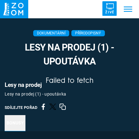
ŽIVĚ
Trendy:
ZRÁDCI
UFO
DRUHÁ SVĚTOVÁ VÁLKA
DOKUMENTÁRNÍ
PŘÍRODOPISNÝ
ZÁHADY
VETŘELCI DÁVNOVĚKU
LESY NA PRODEJ (1) -
UPOUTÁVKA
Failed to fetch
Témata
Lesy na prodej
Lesy na prodej (1) - upoutávka
Témata
SDÍLEJTE POŘAD
Pořady
BONUSY
TV Program