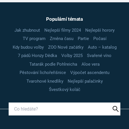
Populární témata
Jak zhubnout
Nejlepší filmy 2024
Nejlepší horory
TV program
Změna času
Partie
Počasí
Kdy budou volby
ZOO Nové začátky
Auto – katalog
7 pádů Honzy Dědka
Volby 2025
Svařené víno
Tatarák podle Pohlreicha
Aloe vera
Pěstování lichořeřišnice
Výpočet ascendentu
Tvarohové knedlíky
Nejlepší palačinky
Švestkový koláč