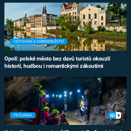
CESTOVÁNÍ A DOBRODRUŽSTVÍ
Opolí: polské město bez davů turistů okouzlí
historií, hudbou i romantickými zákoutími
8
PR ČLÁNEK