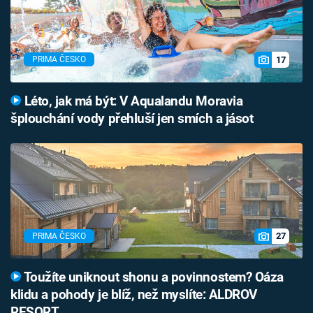
17
PRIMA ČESKO
Léto, jak má být: V Aqualandu Moravia
šplouchání vody přehluší jen smích a jásot
27
PRIMA ČESKO
Toužíte uniknout shonu a povinnostem? Oáza
klidu a pohody je blíž, než myslíte: ALDROV
RESORT