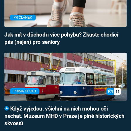
PR ČLÁNEK
Jak mít v důchodu více pohybu? Zkuste chodicí
pás (nejen) pro seniory
11
PRIMA ČESKO
Když vyjedou, všichni na nich mohou oči
nechat. Muzeum MHD v Praze je plné historických
skvostů