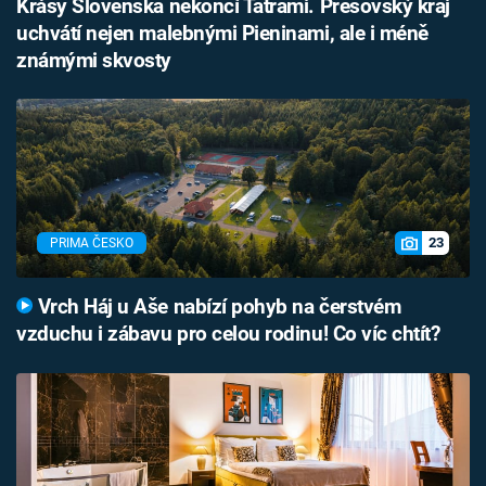
Krásy Slovenska nekončí Tatrami. Prešovský kraj
uchvátí nejen malebnými Pieninami, ale i méně
známými skvosty
23
PRIMA ČESKO
Vrch Háj u Aše nabízí pohyb na čerstvém
vzduchu i zábavu pro celou rodinu! Co víc chtít?