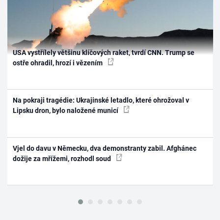
USA vystřílely většinu klíčových raket, tvrdí CNN. Trump se
ostře ohradil, hrozí i vězením
Na pokraji tragédie: Ukrajinské letadlo, které ohrožoval v
Lipsku dron, bylo naložené municí
Vjel do davu v Německu, dva demonstranty zabil. Afghánec
dožije za mřížemi, rozhodl soud