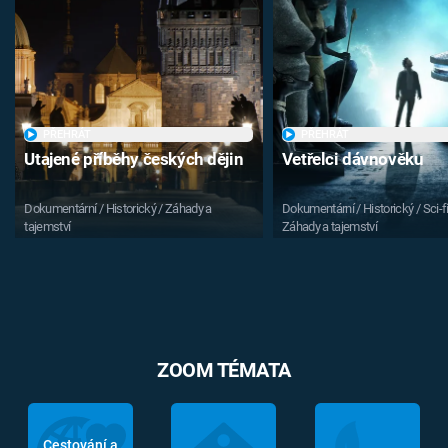
PŘEHRÁT
PŘEHRÁT
Utajené příběhy českých dějin
Vetřelci dávnověku
Dokumentární / Historický / Záhady a
Dokumentární / Historický / Sci-fi
tajemství
Záhady a tajemství
ZOOM TÉMATA
Cestování a