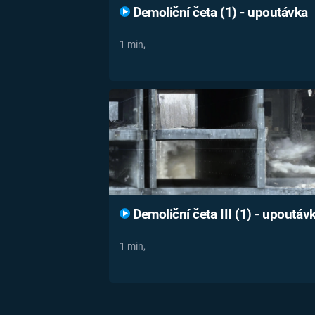
Demoliční četa (1) - upoutávka
1 min,
Demoliční četa III (1) - upoutáv
1 min,