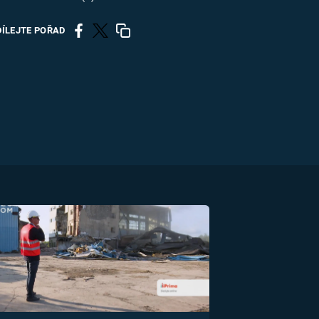
US
DÍLEJTE POŘAD
RSUS
ZE A