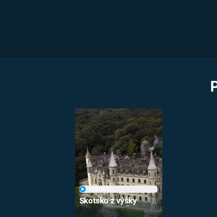
PŘEHRÁT
Skotsko z výšky