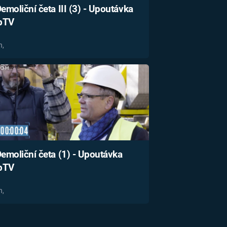
emoliční četa III (3) - Upoutávka
bTV
n,
emoliční četa (1) - Upoutávka
bTV
n,