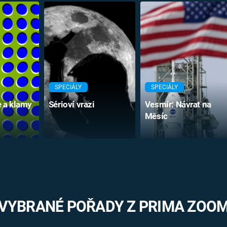
SPECIÁLY
SPECIÁLY
e a klamy
Sérioví vrazi
Vesmír: Návrat na
Měsíc
VYBRANÉ POŘADY Z PRIMA ZOO