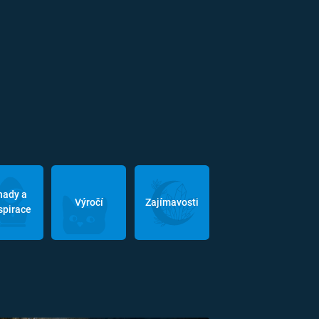
hady a
Výročí
Zajímavosti
spirace