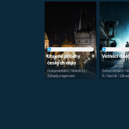
PŘEHRÁT
PŘEHRÁT
Utajené příběhy
Vetřelci dá
českých dějin
Dokumentární / Historický /
Dokumentární / His
Záhady a tajemství
fi / Vesmír / Záhad