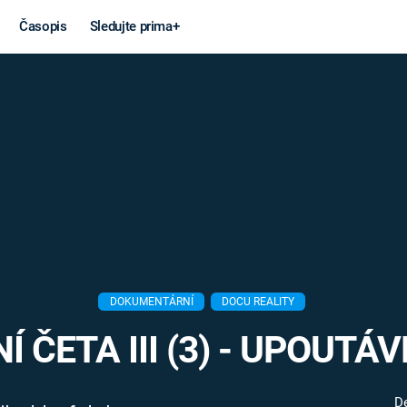
Časopis
Sledujte prima+
Věda a
Války
technika
STUDENÁ V
KORONAVIRUS
VÁLKA VE
VIETNAMU
VESMÍR
VÁLEČNÉ FI
MARS
SERIÁLY
DOKUMENTÁRNÍ
DOCU REALITY
Í ČETA III (3) - UPOUTÁ
Záhady a
Zajímav
konspirace
De