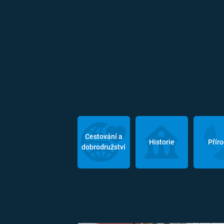
Cestování a
Historie
Přír
dobrodružství