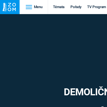
Menu
Témata
Pořady
TV Program
Cestování
Historie
HRADY A ZÁMKY
VIKINGOVÉ
HEDVÁBNÁ STEZKA
EPIDEMIE A
PANDEMIE
PŘÍRODA
STAROVĚKÝ EGYPT
DEMOLIČN
Druhá
Výročí
světová válka