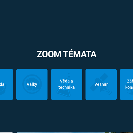
ZOOM TÉMATA
Věda a
Zá
oda
Války
Vesmír
technika
kon