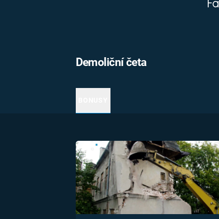
Fa
MARIE TEREZIE
ADOLF HITLER
NAPOLEON
BONAPARTE
ATENTÁT NA
REINHARDA
BRITSKÁ
HEYDRICHA
Demoliční četa
KRÁLOVSKÁ
RODINA
PRVNÍ SVĚTOVÁ
VÁLKA
BONUSY