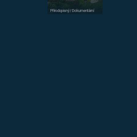
Přírodopisný / Dokumentární