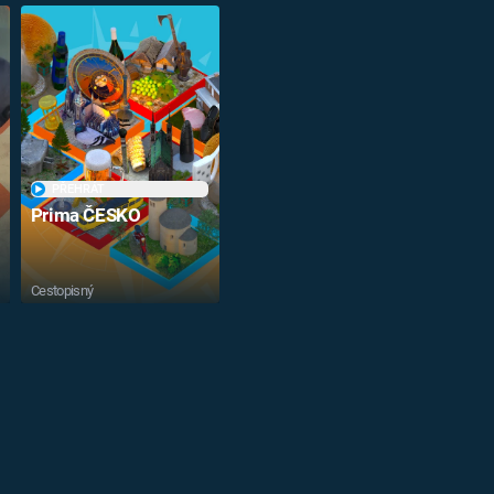
PŘEHRÁT
Prima ČESKO
Cestopisný