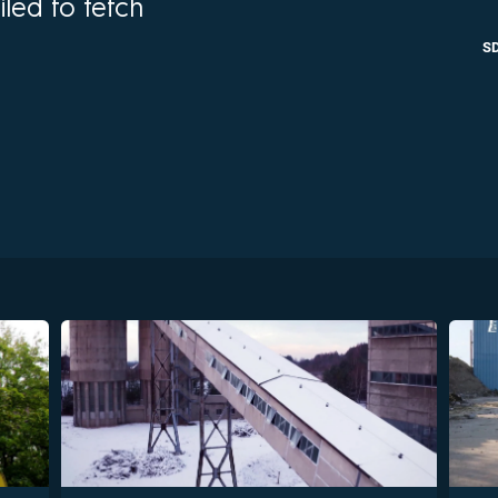
iled to fetch
FILMY VERS
REALITA
UFO A
S
MIMOZEMŠŤANÉ
HORORY VE
REALITA
UTAJENÉ PŘÍBĚHY
ČESKÝCH DĚJIN
OPTICKÉ ILU
KLAMY
ALTERNATIVNÍ
HISTORIE