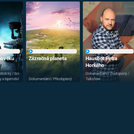
PŘEHRÁT
PŘEHRÁT
vnověku
Zázračná planeta
Hausbot Petra
Horkého
torický / Sci-
Dokumentární / Životopisný /
y a tajemství
Dokumentární / Přírodopisný
Talkshow