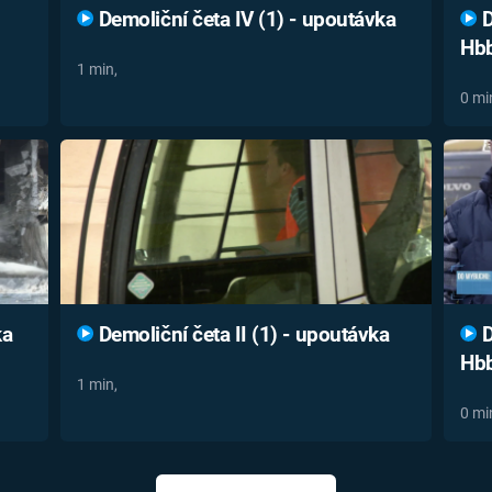
Demoliční četa IV (1) - upoutávka
D
Hb
1 min,
0 mi
ka
Demoliční četa II (1) - upoutávka
D
Hb
1 min,
0 mi