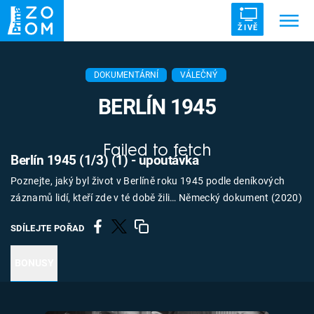
ŽIVĚ
Trendy:
ZRÁDCI
UFO
DRUHÁ SVĚTOVÁ VÁLKA
DOKUMENTÁRNÍ
VÁLEČNÝ
ZÁHADY
VETŘELCI DÁVNOVĚKU
BERLÍN 1945
Failed to fetch
Berlín 1945 (1/3) (1) - upoutávka
Poznejte, jaký byl život v Berlíně roku 1945 podle deníkových
Témata
záznamů lidí, kteří zde v té době žili… Německý dokument (2020)
Témata
SDÍLEJTE POŘAD
Pořady
BONUSY
TV Program