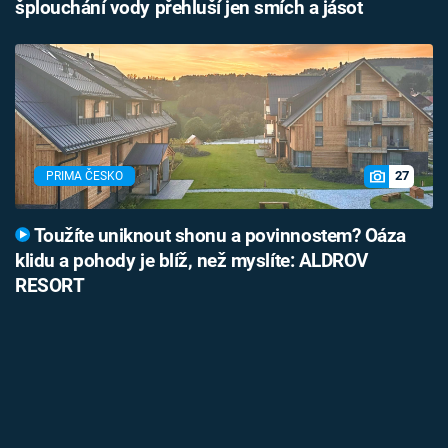
šplouchání vody přehluší jen smích a jásot
27
PRIMA ČESKO
Toužíte uniknout shonu a povinnostem? Oáza
klidu a pohody je blíž, než myslíte: ALDROV
RESORT