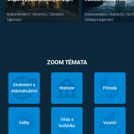
Dokumentární / Historický / Záhady a
Dokumentární / Historický / Sci-fi
tajemství
Záhady a tajemství
ZOOM TÉMATA
Cestování a
Historie
Příroda
dobrodružství
Věda a
Války
Vesmír
technika