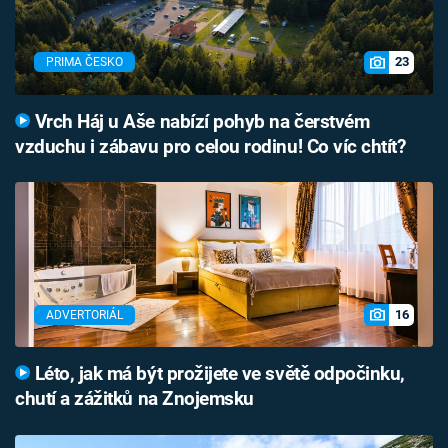
23
PRIMA ČESKO
Vrch Háj u Aše nabízí pohyb na čerstvém
vzduchu i zábavu pro celou rodinu! Co víc chtít?
16
ADVERTORIÁL
Léto, jak má být prožijete ve světě odpočinku,
chutí a zážitků na Znojemsku