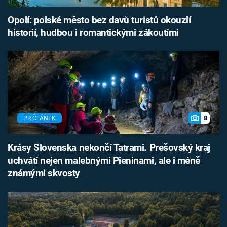
Opolí: polské město bez davů turistů okouzlí
historií, hudbou i romantickými zákoutími
8
PR ČLÁNEK
Krásy Slovenska nekončí Tatrami. Prešovský kraj
uchvátí nejen malebnými Pieninami, ale i méně
známými skvosty