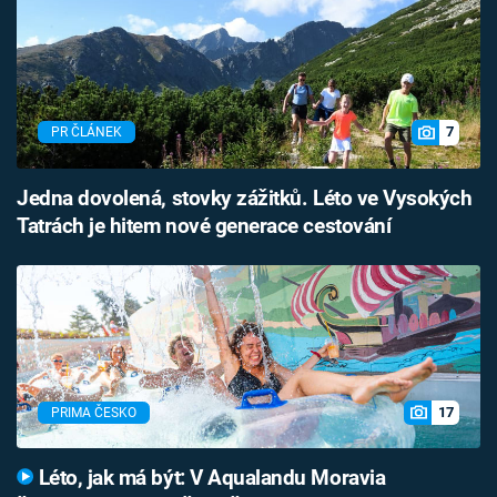
7
PR ČLÁNEK
Jedna dovolená, stovky zážitků. Léto ve Vysokých
Tatrách je hitem nové generace cestování
17
PRIMA ČESKO
Léto, jak má být: V Aqualandu Moravia