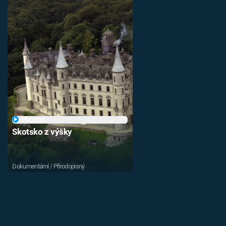
PŘEHRÁT
Skotsko z výšky
Dokumentární / Přírodopisný