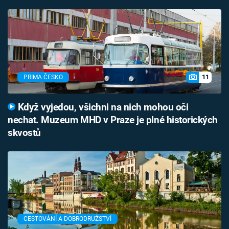
11
PRIMA ČESKO
Když vyjedou, všichni na nich mohou oči
nechat. Muzeum MHD v Praze je plné historických
skvostů
CESTOVÁNÍ A DOBRODRUŽSTVÍ