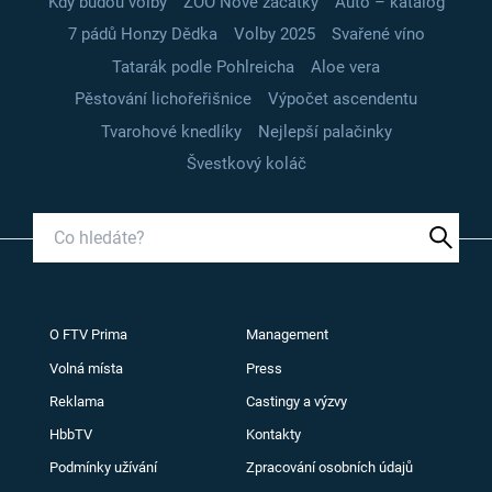
Kdy budou volby
ZOO Nové začátky
Auto – katalog
7 pádů Honzy Dědka
Volby 2025
Svařené víno
Tatarák podle Pohlreicha
Aloe vera
Pěstování lichořeřišnice
Výpočet ascendentu
Tvarohové knedlíky
Nejlepší palačinky
Švestkový koláč
O FTV Prima
Management
Volná místa
Press
Reklama
Castingy a výzvy
HbbTV
Kontakty
Podmínky užívání
Zpracování osobních údajů