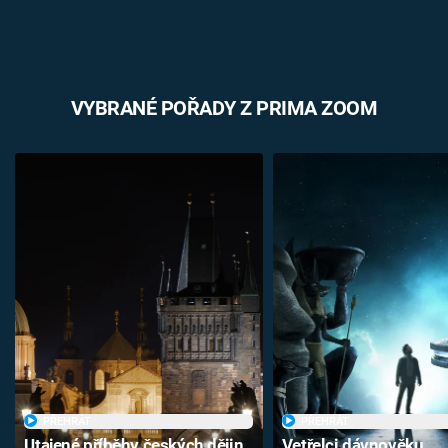
VYBRANÉ POŘADY Z PRIMA ZOOM
PŘEHRÁT
PŘEHRÁT
Utajené příběhy českých dějin
Vetřelci dávnověku