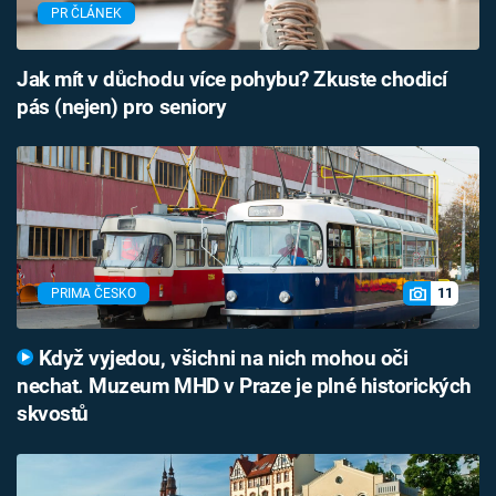
PR ČLÁNEK
Jak mít v důchodu více pohybu? Zkuste chodicí
pás (nejen) pro seniory
11
PRIMA ČESKO
Když vyjedou, všichni na nich mohou oči
nechat. Muzeum MHD v Praze je plné historických
skvostů