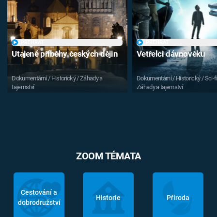
PŘEHRÁT
PŘEHRÁT
Utajené příběhy českých dějin
Vetřelci dávnověku
Dokumentární / Historický / Záhady a
Dokumentární / Historický / Sci-fi
tajemství
Záhady a tajemství
ZOOM TÉMATA
Cestování a
Historie
Příroda
dobrodružství