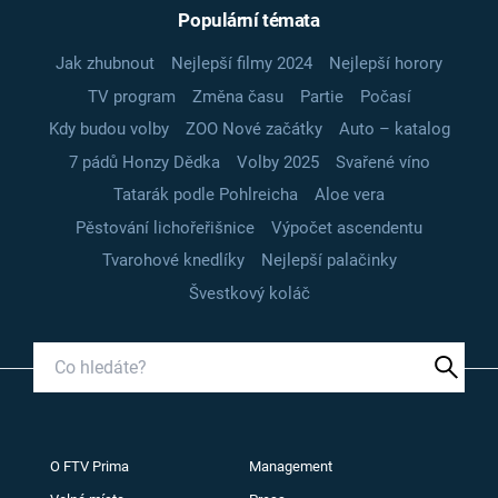
Populární témata
Jak zhubnout
Nejlepší filmy 2024
Nejlepší horory
TV program
Změna času
Partie
Počasí
Kdy budou volby
ZOO Nové začátky
Auto – katalog
7 pádů Honzy Dědka
Volby 2025
Svařené víno
Tatarák podle Pohlreicha
Aloe vera
Pěstování lichořeřišnice
Výpočet ascendentu
Tvarohové knedlíky
Nejlepší palačinky
Švestkový koláč
O FTV Prima
Management