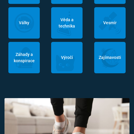
Věda a
Války
Vesmír
technika
Záhady a
Výročí
Zajímavosti
konspirace