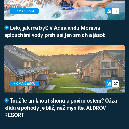
17
PRIMA ČESKO
Léto, jak má být: V Aqualandu Moravia
šplouchání vody přehluší jen smích a jásot
27
PRIMA ČESKO
Toužíte uniknout shonu a povinnostem? Oáza
klidu a pohody je blíž, než myslíte: ALDROV
RESORT