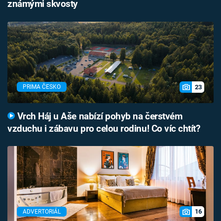
známými skvosty
23
PRIMA ČESKO
Vrch Háj u Aše nabízí pohyb na čerstvém
vzduchu i zábavu pro celou rodinu! Co víc chtít?
16
ADVERTORIÁL