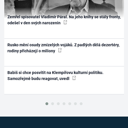
Zemřel spisovatel Vladimír Páral. Na jeho knihy se stály fronty,
odešel v den svých narozenin
Rusko mění osudy zmizelých vojáků. Z padlých dělá dezertéry,
rodiny přicházejí o miliony
Babiš si chce posvítit na Klempířovu kulturní politiku.
Samozřejmě budu reagovat, uvedl