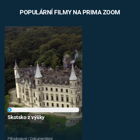
Časopis
POPULÁRNÍ FILMY NA PRIMA ZOOM
Sledujte prima+
Přihlášení
Sledujte nás
PŘEHRÁT
Skotsko z výšky
Přírodopisný / Dokumentární