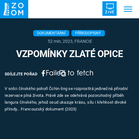
ŽIVĚ
Trendy:
ZRÁDCI
UFO
DRUHÁ SVĚTOVÁ VÁLKA
DOKUMENTÁRNÍ
PŘÍRODOPISNÝ
52 min, 2023, FRANCIE
ZÁHADY
VETŘELCI DÁVNOVĚKU
VZPOMÍNKY ZLATÉ OPICE
Failed to fetch
SDÍLEJTE POŘAD
Témata
V srdci čínského pohoří Čchin-ling se rozprostírá jedinečná přírodní
rezervace plná života. Právě zde se odehrává pozoruhodný příběh
Témata
langura čínského, jehož osud ukazuje krásu, sílu i křehkost divoké
přírody… Francouzský dokument (2023)
Pořady
TV Program