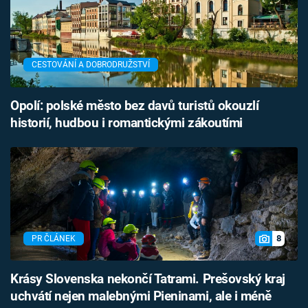
CESTOVÁNÍ A DOBRODRUŽSTVÍ
Opolí: polské město bez davů turistů okouzlí
historií, hudbou i romantickými zákoutími
8
PR ČLÁNEK
Krásy Slovenska nekončí Tatrami. Prešovský kraj
uchvátí nejen malebnými Pieninami, ale i méně