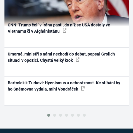
CNN: Trump čelí v Íránu pasti, do níž se USA dostaly ve
Vietnamu či v Afghánistánu
Úmorné, ministři s námi nechodí do debat, popsal Grolich
situaci v opozici. Chystá velký krok
Bartošek k Turkovi: Hyenismus a nehoráznost. Ke stíhání by
ho Sněmovna vydala, míní Vondráček