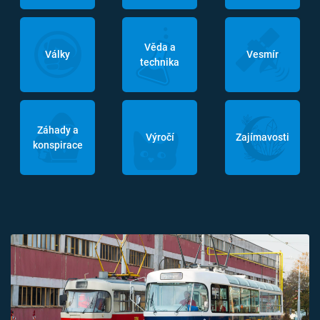
Věda a
Války
Vesmír
technika
Záhady a
Výročí
Zajímavosti
konspirace