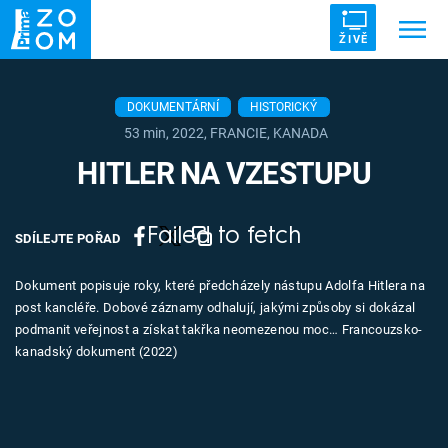
ŽIVĚ
Trendy:
ZRÁDCI
UFO
DRUHÁ SVĚTOVÁ VÁLKA
DOKUMENTÁRNÍ
HISTORICKÝ
53 min, 2022, FRANCIE, KANADA
ZÁHADY
VETŘELCI DÁVNOVĚKU
HITLER NA VZESTUPU
Failed to fetch
SDÍLEJTE POŘAD
Témata
Dokument popisuje roky, které předcházely nástupu Adolfa Hitlera na
post kancléře. Dobové záznamy odhalují, jakými způsoby si dokázal
Témata
podmanit veřejnost a získat takřka neomezenou moc… Francouzsko-
kanadský dokument (2022)
Pořady
TV Program