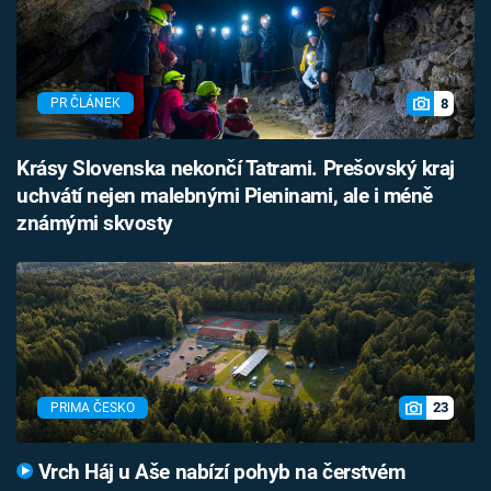
8
PR ČLÁNEK
Krásy Slovenska nekončí Tatrami. Prešovský kraj
uchvátí nejen malebnými Pieninami, ale i méně
známými skvosty
23
PRIMA ČESKO
Vrch Háj u Aše nabízí pohyb na čerstvém