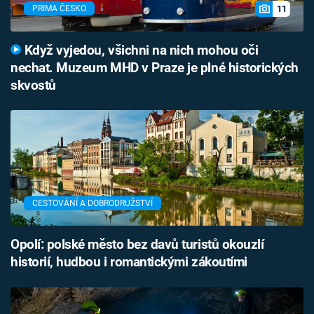
11
PRIMA ČESKO
Když vyjedou, všichni na nich mohou oči
nechat. Muzeum MHD v Praze je plné historických
skvostů
CESTOVÁNÍ A DOBRODRUŽSTVÍ
Opolí: polské město bez davů turistů okouzlí
historií, hudbou i romantickými zákoutími