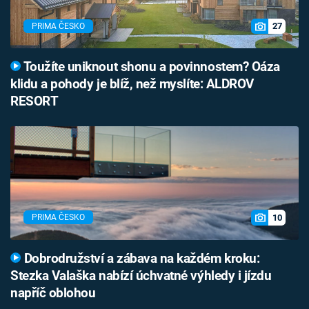
27
PRIMA ČESKO
Toužíte uniknout shonu a povinnostem? Oáza
klidu a pohody je blíž, než myslíte: ALDROV
RESORT
10
PRIMA ČESKO
Dobrodružství a zábava na každém kroku:
Stezka Valaška nabízí úchvatné výhledy i jízdu
napříč oblohou