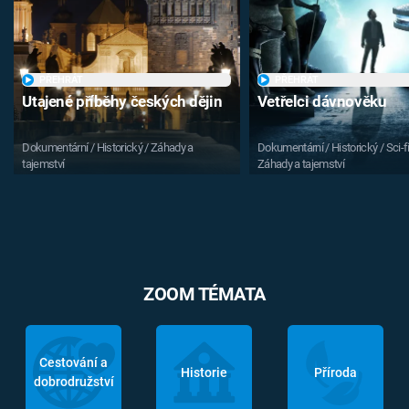
PŘEHRÁT
PŘEHRÁT
Utajené příběhy českých dějin
Vetřelci dávnověku
Dokumentární / Historický / Záhady a
Dokumentární / Historický / Sci-fi
tajemství
Záhady a tajemství
ZOOM TÉMATA
Cestování a
Historie
Příroda
dobrodružství