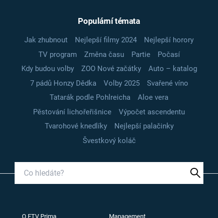
Populární témata
Jak zhubnout
Nejlepší filmy 2024
Nejlepší horory
TV program
Změna času
Partie
Počasí
Kdy budou volby
ZOO Nové začátky
Auto – katalog
7 pádů Honzy Dědka
Volby 2025
Svařené víno
Tatarák podle Pohlreicha
Aloe vera
Pěstování lichořeřišnice
Výpočet ascendentu
Tvarohové knedlíky
Nejlepší palačinky
Švestkový koláč
O FTV Prima
Management