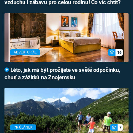
vzduchu i zábavu pro celou rodinu! Co víc chtít?
16
ADVERTORIÁL
Léto, jak má být prožijete ve světě odpočinku,
chutí a zážitků na Znojemsku
7
PR ČLÁNEK