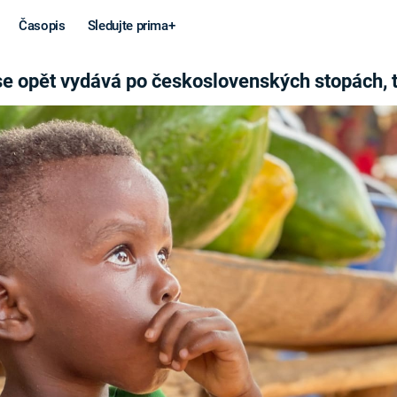
Časopis
Sledujte prima+
STOPÁCH, TENTOKRÁT V
se opět vydává po československých stopách, 
Věda a
Války
technika
STUDENÁ V
KORONAVIRUS
VÁLKA VE
VIETNAMU
VESMÍR
VÁLEČNÉ FI
MARS
SERIÁLY
Záhady a
Zajímav
konspirace