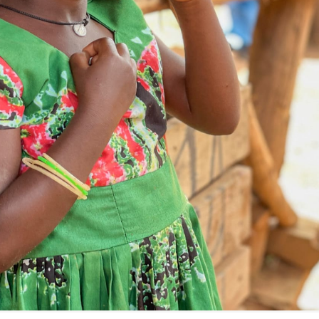
FILMY VERS
REALITA
UFO A
MIMOZEMŠŤANÉ
HORORY VE
REALITA
UTAJENÉ PŘÍBĚHY
ČESKÝCH DĚJIN
OPTICKÉ ILU
KLAMY
ALTERNATIVNÍ
HISTORIE