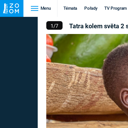
Menu
Témata
Pořady
TV Program
PO ČESKOSLOVENSKÝCH 
Tatra kolem světa 2 
1
/
7
Cestování
Historie
HRADY A ZÁMKY
VIKINGOVÉ
HEDVÁBNÁ STEZKA
EPIDEMIE A
PANDEMIE
PŘÍRODA
STAROVĚKÝ EGYPT
Druhá
Výročí
světová válka