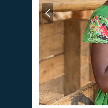
MARIE TEREZIE
ADOLF HITLER
NAPOLEON
BONAPARTE
ATENTÁT NA
REINHARDA
BRITSKÁ
HEYDRICHA
KRÁLOVSKÁ
RODINA
PRVNÍ SVĚTOVÁ
VÁLKA