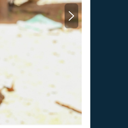
US
RSUS
ZE A