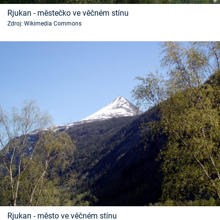
Časopis
Rjukan - městečko ve věčném stínu
Zdroj: Wikimedia Commons
Sledujte prima+
Přihlášení
Sledujte nás
Rjukan - město ve věčném stínu