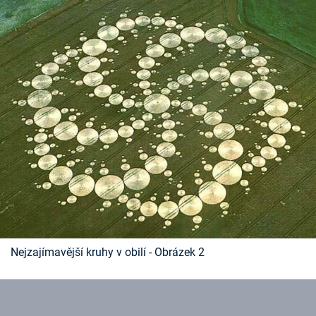
Časopis
Sledujte prima+
Přihlášení
Sledujte nás
Nejzajímavější kruhy v obilí - Obrázek 2