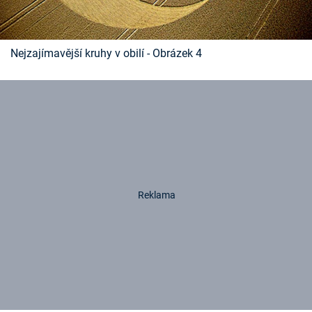
Nejzajímavější kruhy v obilí - Obrázek 4