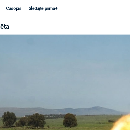
Časopis
Sledujte prima+
věta
Věda a
Války
technika
STUDENÁ V
KORONAVIRUS
VÁLKA VE
VIETNAMU
VESMÍR
VÁLEČNÉ FI
MARS
SERIÁLY
Záhady a
Zajímav
konspirace