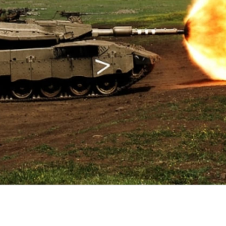
FILMY VERS
REALITA
UFO A
MIMOZEMŠŤANÉ
HORORY VE
REALITA
UTAJENÉ PŘÍBĚHY
ČESKÝCH DĚJIN
OPTICKÉ ILU
KLAMY
ALTERNATIVNÍ
HISTORIE