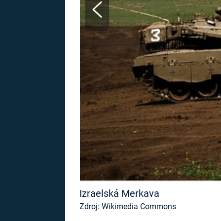
MARIE TEREZIE
ADOLF HITLER
NAPOLEON
BONAPARTE
ATENTÁT NA
REINHARDA
BRITSKÁ
HEYDRICHA
KRÁLOVSKÁ
RODINA
PRVNÍ SVĚTOVÁ
VÁLKA
Izraelská Merkava
Zdroj: Wikimedia Commons