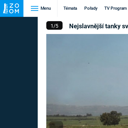
Menu
Témata
Pořady
TV Program
VNĚJŠÍ TANKY SVĚTA
Nejslavnější tanky s
1
/
5
Cestování
Historie
HRADY A ZÁMKY
VIKINGOVÉ
HEDVÁBNÁ STEZKA
EPIDEMIE A
PANDEMIE
PŘÍRODA
STAROVĚKÝ EGYPT
Druhá
Výročí
světová válka