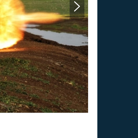
US
RSUS
ZE A
Americký Abr
Zdroj: Profimedia.