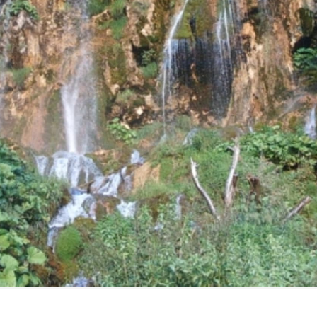
FILMY VERS
REALITA
UFO A
MIMOZEMŠŤANÉ
HORORY VE
REALITA
UTAJENÉ PŘÍBĚHY
ČESKÝCH DĚJIN
OPTICKÉ ILU
KLAMY
ALTERNATIVNÍ
HISTORIE