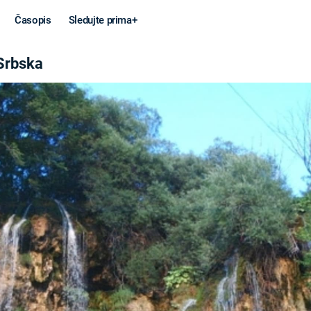
Časopis
Sledujte prima+
Srbska
Věda a
Války
technika
STUDENÁ V
KORONAVIRUS
VÁLKA VE
VIETNAMU
VESMÍR
VÁLEČNÉ FI
MARS
SERIÁLY
Záhady a
Zajímav
konspirace