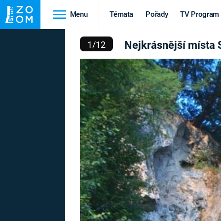
Menu
Témata
Pořady
TV Program
SNĚJŠÍ MÍSTA SRBSKA
Nejkrásnější místa 
1
/
12
Cestování
Historie
HRADY A ZÁMKY
VIKINGOVÉ
HEDVÁBNÁ STEZKA
EPIDEMIE A
PANDEMIE
PŘÍRODA
STAROVĚKÝ EGYPT
Druhá
Výročí
světová válka