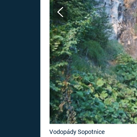
MARIE TEREZIE
ADOLF HITLER
NAPOLEON
BONAPARTE
ATENTÁT NA
REINHARDA
BRITSKÁ
HEYDRICHA
KRÁLOVSKÁ
RODINA
PRVNÍ SVĚTOVÁ
VÁLKA
Vodopády Sopotnice