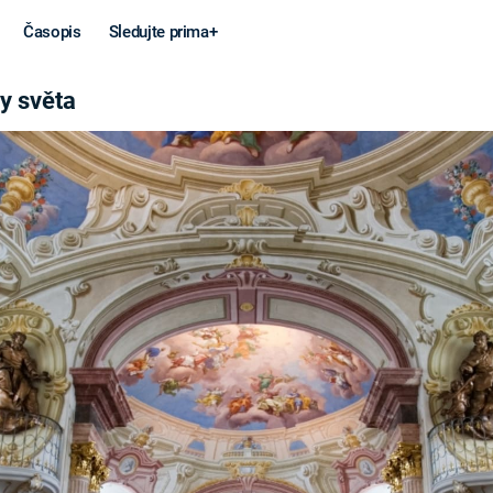
Časopis
Sledujte prima+
y světa
Věda a
Války
technika
STUDENÁ V
KORONAVIRUS
VÁLKA VE
VIETNAMU
VESMÍR
VÁLEČNÉ FI
MARS
SERIÁLY
Záhady a
Zajímav
konspirace