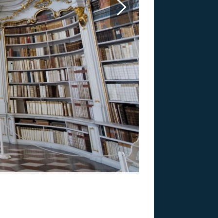
US
RSUS
ZE A