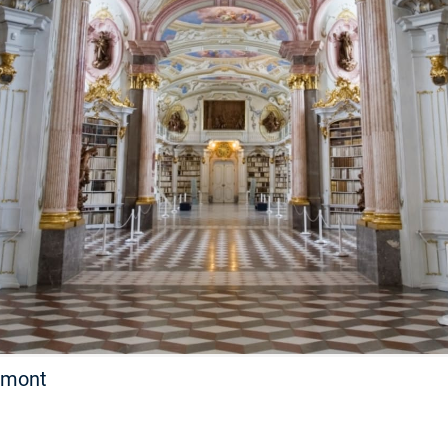
FILMY VERS
REALITA
UFO A
MIMOZEMŠŤANÉ
HORORY VE
REALITA
UTAJENÉ PŘÍBĚHY
ČESKÝCH DĚJIN
OPTICKÉ ILU
KLAMY
ALTERNATIVNÍ
HISTORIE
Admont