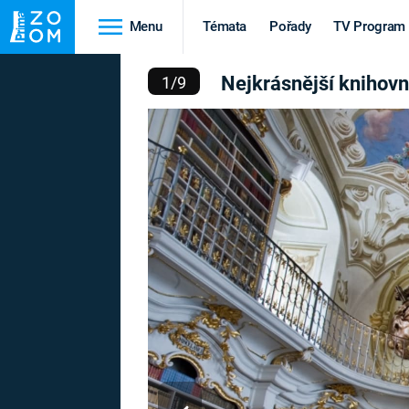
Menu
Témata
Pořady
TV Program
NĚJŠÍ KNIHOVNY SVĚTA
Nejkrásnější knihovn
1
/
9
Cestování
Historie
HRADY A ZÁMKY
VIKINGOVÉ
HEDVÁBNÁ STEZKA
EPIDEMIE A
PANDEMIE
PŘÍRODA
STAROVĚKÝ EGYPT
Druhá
Výročí
světová válka