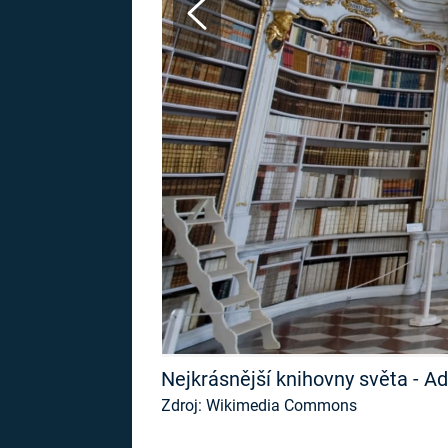
MARIE TEREZIE
ADOLF HITLER
NAPOLEON
BONAPARTE
ATENTÁT NA
REINHARDA
BRITSKÁ
HEYDRICHA
KRÁLOVSKÁ
RODINA
PRVNÍ SVĚTOVÁ
VÁLKA
Nejkrásnější knihovny světa - 
Zdroj: Wikimedia Commons