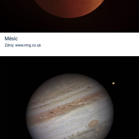
Měsíc
Zdroj: www.rmg.co.uk