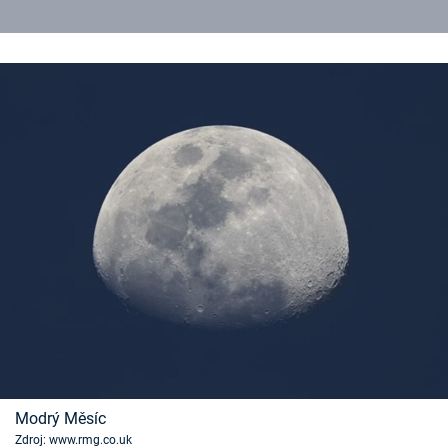
Modrý Měsíc
Zdroj: www.rmg.co.uk