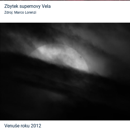
Časopis
Zbytek supernovy Vela
Zdroj: Marco Lorenzi
Sledujte prima+
Přihlášení
Sledujte nás
Venuše roku 2012