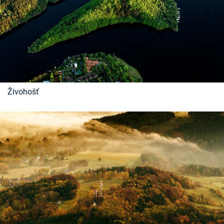
Živohošť