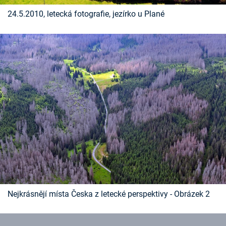
Časopis
24.5.2010, letecká fotografie, jezírko u Plané
Sledujte prima+
Přihlášení
Sledujte nás
Nejkrásnějí místa Česka z letecké perspektivy - Obrázek 2