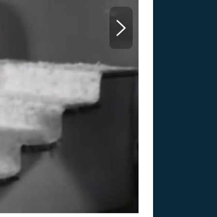
US
RSUS
ZE A