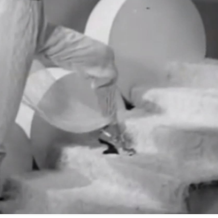
FILMY VERS
REALITA
UFO A
MIMOZEMŠŤANÉ
HORORY VE
REALITA
UTAJENÉ PŘÍBĚHY
ČESKÝCH DĚJIN
OPTICKÉ ILU
KLAMY
ALTERNATIVNÍ
HISTORIE