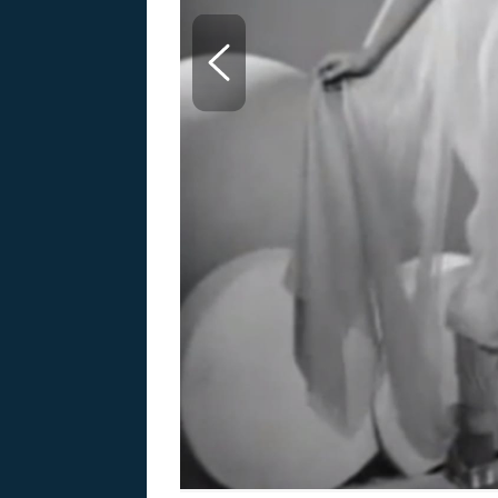
MARIE TEREZIE
ADOLF HITLER
NAPOLEON
BONAPARTE
ATENTÁT NA
REINHARDA
BRITSKÁ
HEYDRICHA
KRÁLOVSKÁ
RODINA
PRVNÍ SVĚTOVÁ
VÁLKA