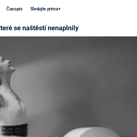
Časopis
Sledujte prima+
ENAPLNILY
teré se naštěstí nenaplnily
Věda a
Války
technika
STUDENÁ V
KORONAVIRUS
VÁLKA VE
VIETNAMU
VESMÍR
VÁLEČNÉ FI
MARS
SERIÁLY
Záhady a
Zajímav
konspirace