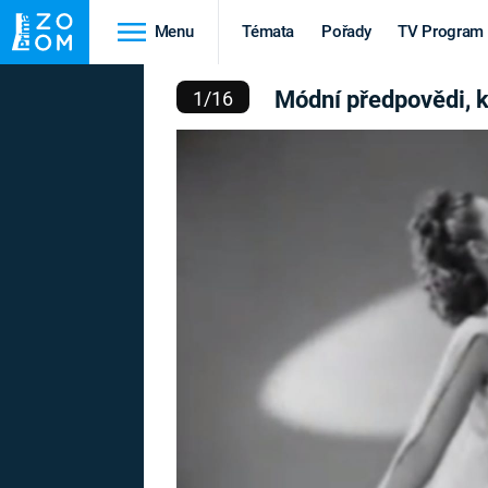
Menu
Témata
Pořady
TV Program
, KTERÉ SE NAŠTĚSTÍ N
Módní předpovědi, k
1
/
16
Cestování
Historie
HRADY A ZÁMKY
VIKINGOVÉ
HEDVÁBNÁ STEZKA
EPIDEMIE A
PANDEMIE
PŘÍRODA
STAROVĚKÝ EGYPT
Druhá
Výročí
světová válka