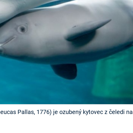
FILMY VERS
REALITA
UFO A
MIMOZEMŠŤANÉ
HORORY VE
REALITA
UTAJENÉ PŘÍBĚHY
ČESKÝCH DĚJIN
OPTICKÉ ILU
KLAMY
ALTERNATIVNÍ
HISTORIE
eucas Pallas, 1776) je ozubený kytovec z čeledi na