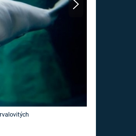
US
RSUS
ZE A
rvalovitých