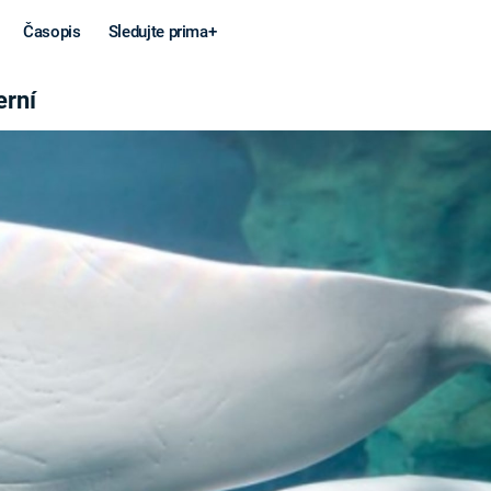
Časopis
Sledujte prima+
erní
Věda a
Války
technika
STUDENÁ V
KORONAVIRUS
VÁLKA VE
VIETNAMU
VESMÍR
VÁLEČNÉ FI
MARS
SERIÁLY
Záhady a
Zajímav
konspirace