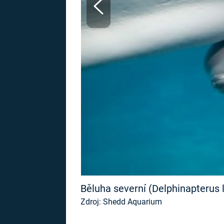
MARIE TEREZIE
ADOLF HITLER
NAPOLEON
BONAPARTE
ATENTÁT NA
REINHARDA
BRITSKÁ
HEYDRICHA
KRÁLOVSKÁ
RODINA
PRVNÍ SVĚTOVÁ
VÁLKA
Běluha severní (Delphinapterus l
Zdroj: Shedd Aquarium