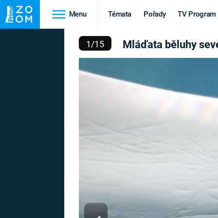
Menu
Témata
Pořady
TV Program
TA BĚLUHY SEVERNÍ
Mláďata běluhy sev
1
/
15
Cestování
Historie
HRADY A ZÁMKY
VIKINGOVÉ
HEDVÁBNÁ STEZKA
EPIDEMIE A
PANDEMIE
PŘÍRODA
STAROVĚKÝ EGYPT
Druhá
Výročí
světová válka