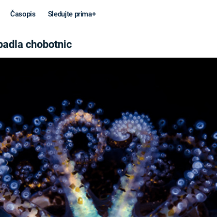
Časopis
Sledujte prima+
TNIC
padla chobotnic
Věda a
Války
technika
STUDENÁ V
KORONAVIRUS
VÁLKA VE
VIETNAMU
VESMÍR
VÁLEČNÉ FI
MARS
SERIÁLY
Záhady a
Zajímav
konspirace