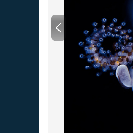
MARIE TEREZIE
ADOLF HITLER
NAPOLEON
BONAPARTE
ATENTÁT NA
REINHARDA
BRITSKÁ
HEYDRICHA
KRÁLOVSKÁ
RODINA
PRVNÍ SVĚTOVÁ
VÁLKA