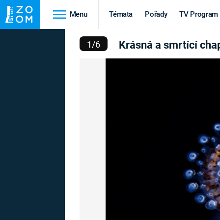
Menu
Témata
Pořady
TV Program
RTÍCÍ CHAPADLA CHOBO
Krásná a smrtící cha
1
/
6
Cestování
Historie
HRADY A ZÁMKY
VIKINGOVÉ
HEDVÁBNÁ STEZKA
EPIDEMIE A
PANDEMIE
PŘÍRODA
STAROVĚKÝ EGYPT
Druhá
Výročí
světová válka