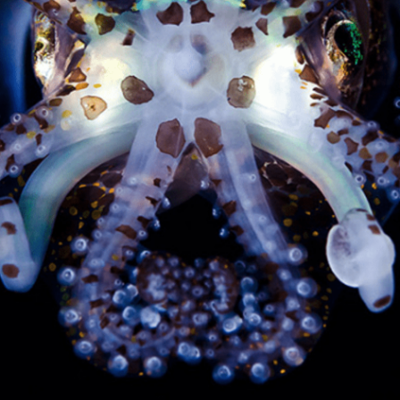
FILMY VERS
REALITA
UFO A
MIMOZEMŠŤANÉ
HORORY VE
REALITA
UTAJENÉ PŘÍBĚHY
ČESKÝCH DĚJIN
OPTICKÉ ILU
KLAMY
ALTERNATIVNÍ
HISTORIE