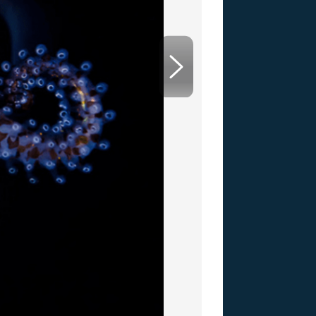
US
RSUS
ZE A