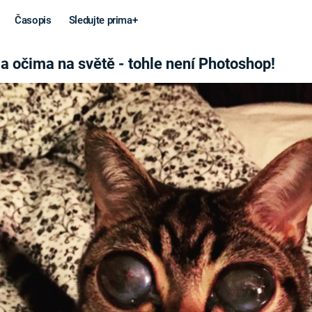
Časopis
Sledujte prima+
 NENÍ PHOTOSHOP!
a očima na světě - tohle není Photoshop!
Věda a
Války
technika
STUDENÁ V
KORONAVIRUS
VÁLKA VE
VIETNAMU
VESMÍR
VÁLEČNÉ FI
MARS
SERIÁLY
Záhady a
Zajímav
konspirace