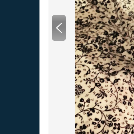
MARIE TEREZIE
ADOLF HITLER
NAPOLEON
BONAPARTE
ATENTÁT NA
REINHARDA
BRITSKÁ
HEYDRICHA
KRÁLOVSKÁ
RODINA
PRVNÍ SVĚTOVÁ
VÁLKA