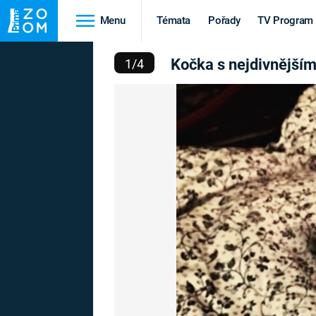
Menu
Témata
Pořady
TV Program
ČIMA NA SVĚTĚ - TOHLE
Kočka s nejdivnějším
1
/
4
Cestování
Historie
HRADY A ZÁMKY
VIKINGOVÉ
HEDVÁBNÁ STEZKA
EPIDEMIE A
PANDEMIE
PŘÍRODA
STAROVĚKÝ EGYPT
Druhá
Výročí
světová válka