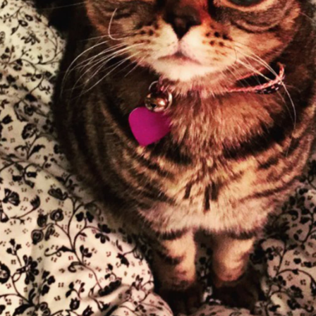
FILMY VERS
REALITA
UFO A
MIMOZEMŠŤANÉ
HORORY VE
REALITA
UTAJENÉ PŘÍBĚHY
ČESKÝCH DĚJIN
OPTICKÉ ILU
KLAMY
ALTERNATIVNÍ
HISTORIE