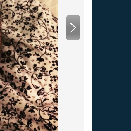
US
RSUS
ZE A