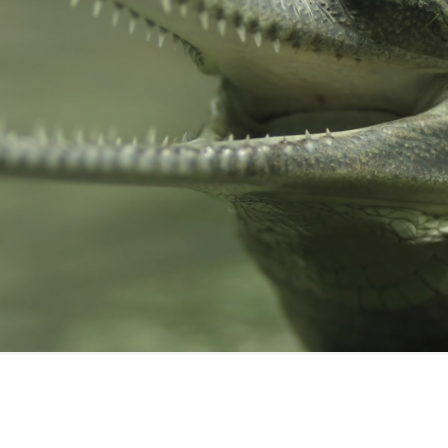
FILMY VERS
REALITA
UFO A
MIMOZEMŠŤANÉ
HORORY VE
REALITA
UTAJENÉ PŘÍBĚHY
ČESKÝCH DĚJIN
OPTICKÉ ILU
KLAMY
ALTERNATIVNÍ
HISTORIE