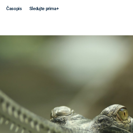
Časopis
Sledujte prima+
Věda a
Války
technika
STUDENÁ V
KORONAVIRUS
VÁLKA VE
VIETNAMU
VESMÍR
VÁLEČNÉ FI
MARS
SERIÁLY
Záhady a
Zajímav
konspirace