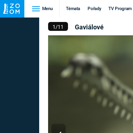
Menu
Témata
Pořady
TV Program
GAVIÁLOVÉ
Gaviálové
1
/
11
Cestování
Historie
HRADY A ZÁMKY
VIKINGOVÉ
HEDVÁBNÁ STEZKA
EPIDEMIE A
PANDEMIE
PŘÍRODA
STAROVĚKÝ EGYPT
Druhá
Výročí
světová válka