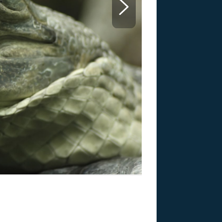
US
RSUS
ZE A
Gaviálové
Zdroj: Thinkstock