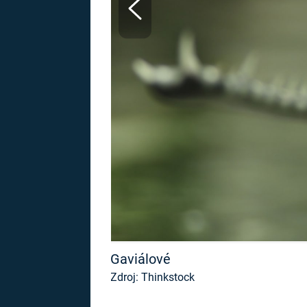
MARIE TEREZIE
ADOLF HITLER
NAPOLEON
BONAPARTE
ATENTÁT NA
REINHARDA
BRITSKÁ
HEYDRICHA
KRÁLOVSKÁ
RODINA
PRVNÍ SVĚTOVÁ
VÁLKA
Gaviálové
Zdroj: Thinkstock