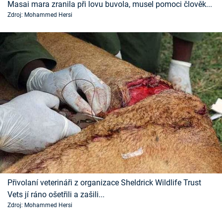
Masai mara zranila při lovu buvola, musel pomoci člověk...
Časopis
Zdroj: Mohammed Hersi
Sledujte prima+
Přihlášení
Sledujte nás
Přivolaní veterináři z organizace Sheldrick Wildlife Trust
Vets jí ráno ošetřili a zašili...
Zdroj: Mohammed Hersi