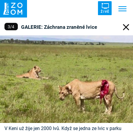
ŽIVĚ
GALERIE: Záchrana zraněné lvice
3
/
4
Trendy:
ZRÁDCI
UFO
DRUHÁ SVĚTOVÁ VÁLKA
ZÁHADY
VETŘELCI DÁVNOVĚKU
Témata
Témata
Pořady
TV Program
V Keni už žije jen 2000 lvů. Když se jedna ze lvic v parku