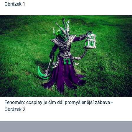
Obrázek 1
Časopis
Sledujte prima+
Přihlášení
Sledujte nás
Fenomén: cosplay je čím dál promyšlenější zábava -
Obrázek 2