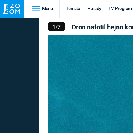
Menu
Témata
Pořady
TV Program
O KOSATEK - SAMICE KO
Dron nafotil hejno ko
1
/
7
Cestování
Historie
HRADY A ZÁMKY
VIKINGOVÉ
HEDVÁBNÁ STEZKA
EPIDEMIE A
PANDEMIE
PŘÍRODA
STAROVĚKÝ EGYPT
Druhá
Výročí
světová válka