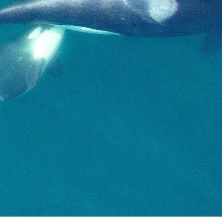
FILMY VERS
REALITA
UFO A
MIMOZEMŠŤANÉ
HORORY VE
REALITA
UTAJENÉ PŘÍBĚHY
ČESKÝCH DĚJIN
OPTICKÉ ILU
KLAMY
ALTERNATIVNÍ
HISTORIE