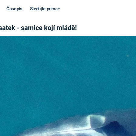
Časopis
Sledujte prima+
JÍ MLÁDĚ!
satek - samice kojí mládě!
Věda a
Války
technika
STUDENÁ V
KORONAVIRUS
VÁLKA VE
VIETNAMU
VESMÍR
VÁLEČNÉ FI
MARS
SERIÁLY
Záhady a
Zajímav
konspirace