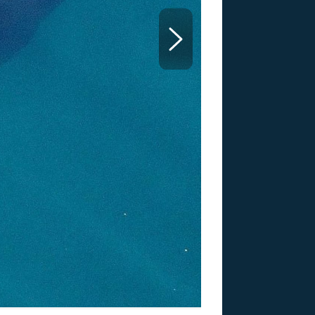
US
RSUS
ZE A