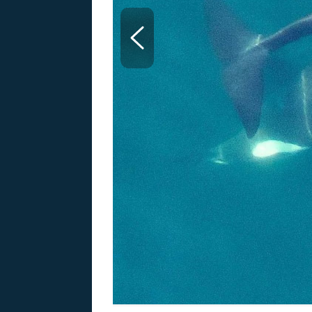
MARIE TEREZIE
ADOLF HITLER
NAPOLEON
BONAPARTE
ATENTÁT NA
REINHARDA
BRITSKÁ
HEYDRICHA
KRÁLOVSKÁ
RODINA
PRVNÍ SVĚTOVÁ
VÁLKA