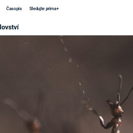
Časopis
Sledujte prima+
lovství
Věda a
Války
technika
STUDENÁ V
KORONAVIRUS
VÁLKA VE
VIETNAMU
VESMÍR
VÁLEČNÉ FI
MARS
SERIÁLY
Záhady a
Zajímav
konspirace