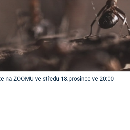
FILMY VERS
REALITA
UFO A
MIMOZEMŠŤANÉ
HORORY VE
REALITA
UTAJENÉ PŘÍBĚHY
ČESKÝCH DĚJIN
OPTICKÉ ILU
KLAMY
ALTERNATIVNÍ
HISTORIE
íte na ZOOMU ve středu 18.prosince ve 20:00