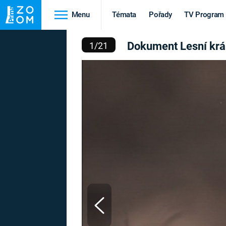
Menu
Témata
Pořady
TV Program
NT LESNÍ KRÁLOVSTVÍ
Dokument Lesní krá
1
/
21
Cestování
Historie
HRADY A ZÁMKY
VIKINGOVÉ
HEDVÁBNÁ STEZKA
EPIDEMIE A
PANDEMIE
PŘÍRODA
STAROVĚKÝ EGYPT
Druhá
Výročí
světová válka