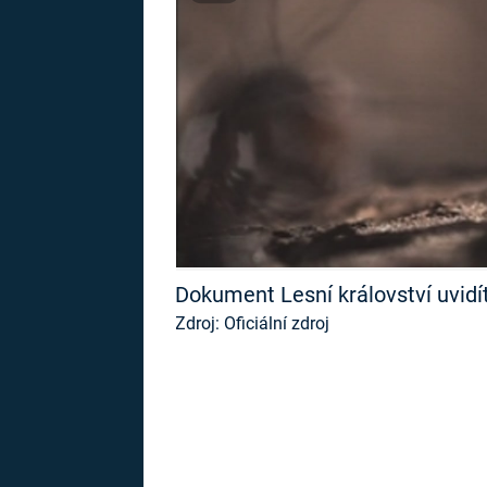
MARIE TEREZIE
ADOLF HITLER
NAPOLEON
BONAPARTE
ATENTÁT NA
REINHARDA
BRITSKÁ
HEYDRICHA
KRÁLOVSKÁ
RODINA
PRVNÍ SVĚTOVÁ
VÁLKA
Dokument Lesní království uvid
Zdroj: Oficiální zdroj