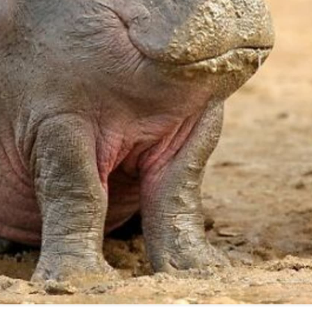
FILMY VERS
REALITA
UFO A
MIMOZEMŠŤANÉ
HORORY VE
REALITA
UTAJENÉ PŘÍBĚHY
ČESKÝCH DĚJIN
OPTICKÉ ILU
KLAMY
ALTERNATIVNÍ
HISTORIE