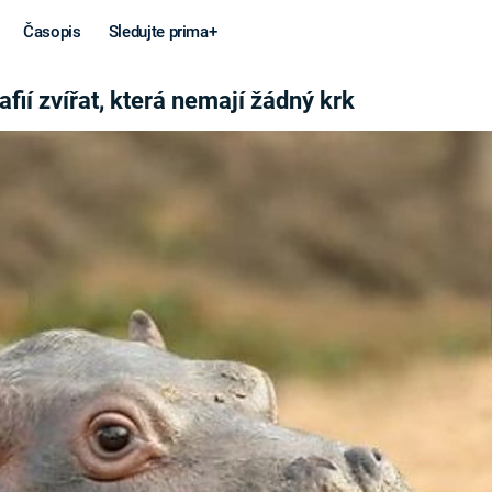
Časopis
Sledujte prima+
AJÍ ŽÁDNÝ KRK
fií zvířat, která nemají žádný krk
Věda a
Války
technika
STUDENÁ V
KORONAVIRUS
VÁLKA VE
VIETNAMU
VESMÍR
VÁLEČNÉ FI
MARS
SERIÁLY
Záhady a
Zajímav
konspirace