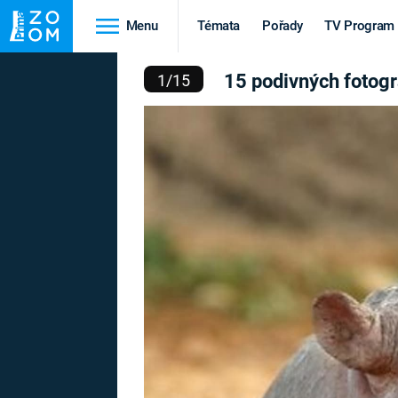
Menu
Témata
Pořady
TV Program
FIÍ ZVÍŘAT, KTERÁ NEM
15 podivných fotogra
1
/
15
Cestování
Historie
HRADY A ZÁMKY
VIKINGOVÉ
HEDVÁBNÁ STEZKA
EPIDEMIE A
PANDEMIE
PŘÍRODA
STAROVĚKÝ EGYPT
Druhá
Výročí
světová válka