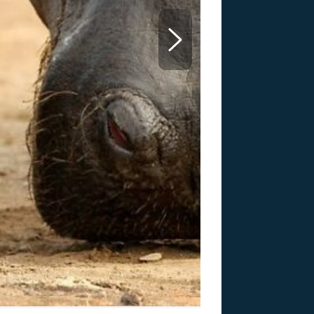
US
RSUS
ZE A