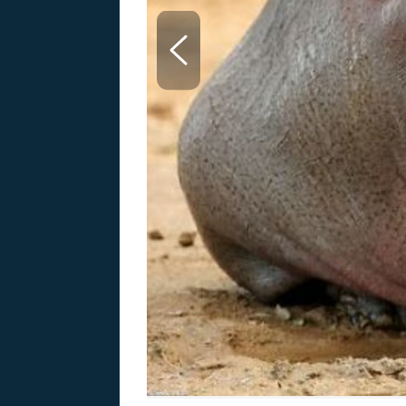
MARIE TEREZIE
ADOLF HITLER
NAPOLEON
BONAPARTE
ATENTÁT NA
REINHARDA
BRITSKÁ
HEYDRICHA
KRÁLOVSKÁ
RODINA
PRVNÍ SVĚTOVÁ
VÁLKA