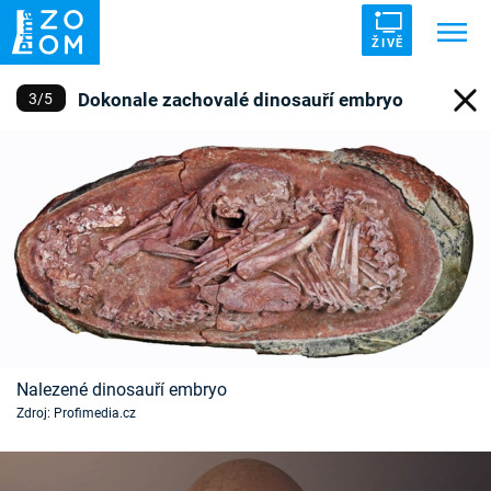
ŽIVĚ
Dokonale zachovalé dinosauří embryo
3
/
5
Trendy:
ZRÁDCI
UFO
DRUHÁ SVĚTOVÁ VÁLKA
ZÁHADY
VETŘELCI DÁVNOVĚKU
Témata
Témata
Nalezené dinosauří embryo
Pořady
Zdroj: Profimedia.cz
TV Program