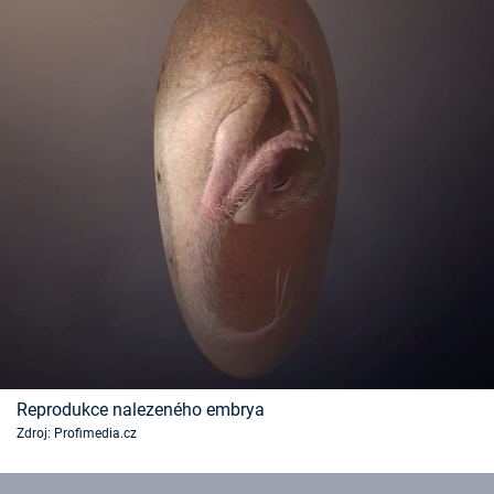
Časopis
Sledujte prima+
Přihlášení
Sledujte nás
Reprodukce nalezeného embrya
Zdroj: Profimedia.cz