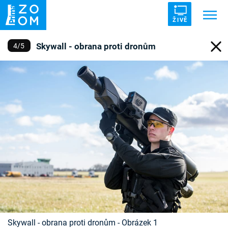
ŽIVĚ
Skywall - obrana proti dronům
4
/
5
Trendy:
ZRÁDCI
UFO
DRUHÁ SVĚTOVÁ VÁLKA
ZÁHADY
VETŘELCI DÁVNOVĚKU
Témata
Témata
Pořady
TV Program
Skywall - obrana proti dronům - Obrázek 1