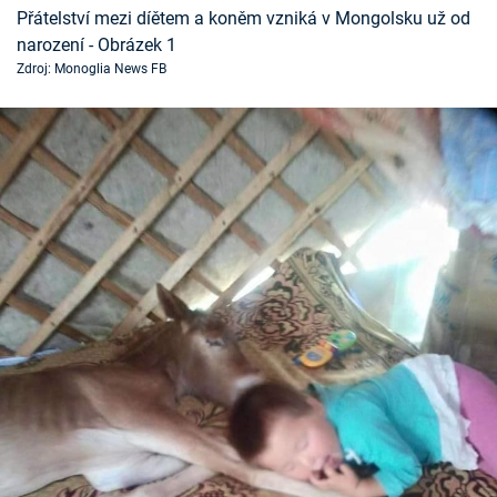
Přátelství mezi díětem a koněm vzniká v Mongolsku už od
Časopis
narození - Obrázek 1
Zdroj: Monoglia News FB
Sledujte prima+
Přihlášení
Sledujte nás