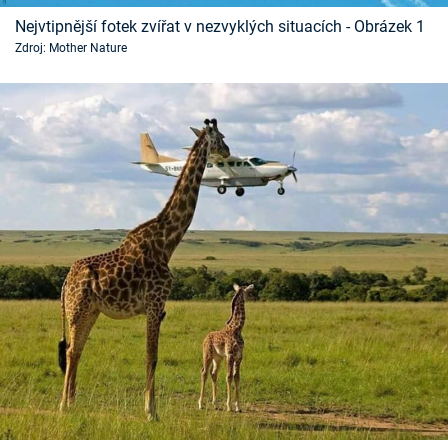
Časopis
Nejvtipnější fotek zvířat v nezvyklých situacích - Obrázek 1
Zdroj: Mother Nature
Sledujte prima+
Přihlášení
Sledujte nás