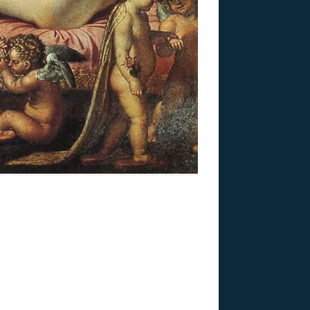
US
RSUS
ZE A