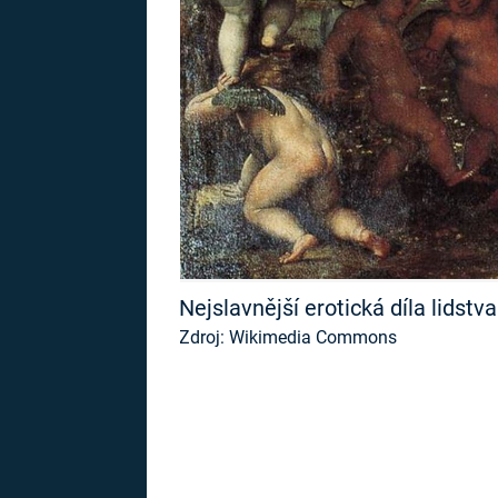
MARIE TEREZIE
ADOLF HITLER
NAPOLEON
BONAPARTE
ATENTÁT NA
REINHARDA
BRITSKÁ
HEYDRICHA
KRÁLOVSKÁ
RODINA
PRVNÍ SVĚTOVÁ
VÁLKA
Nejslavnější erotická díla lidstv
Zdroj: Wikimedia Commons