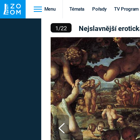
Menu
Témata
Pořady
TV Program
ŠÍ EROTICKÁ DÍLA LIDS
Nejslavnější erotická
1
/
22
Cestování
Historie
HRADY A ZÁMKY
VIKINGOVÉ
HEDVÁBNÁ STEZKA
EPIDEMIE A
PANDEMIE
PŘÍRODA
STAROVĚKÝ EGYPT
Druhá
Výročí
světová válka