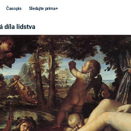
Časopis
Sledujte prima+
TVA
 díla lidstva
Věda a
Války
technika
STUDENÁ V
KORONAVIRUS
VÁLKA VE
VIETNAMU
VESMÍR
VÁLEČNÉ FI
MARS
SERIÁLY
Záhady a
Zajímav
konspirace