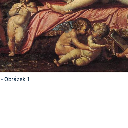
FILMY VERS
REALITA
UFO A
MIMOZEMŠŤANÉ
HORORY VE
REALITA
UTAJENÉ PŘÍBĚHY
ČESKÝCH DĚJIN
OPTICKÉ ILU
KLAMY
ALTERNATIVNÍ
HISTORIE
a - Obrázek 1