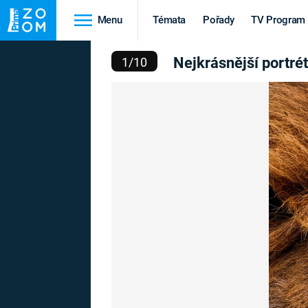
Menu
Témata
Pořady
TV Program
IVOKÝCH ZVÍŘAT: CO TV
Nejkrásnější portrét
1
/
10
Cestování
Historie
HRADY A ZÁMKY
VIKINGOVÉ
HEDVÁBNÁ STEZKA
EPIDEMIE A
PANDEMIE
PŘÍRODA
STAROVĚKÝ EGYPT
Druhá
Výročí
světová válka