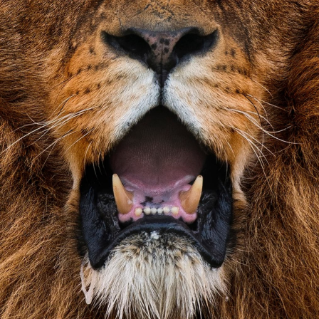
FILMY VERS
REALITA
UFO A
MIMOZEMŠŤANÉ
HORORY VE
REALITA
UTAJENÉ PŘÍBĚHY
ČESKÝCH DĚJIN
OPTICKÉ ILU
KLAMY
ALTERNATIVNÍ
HISTORIE