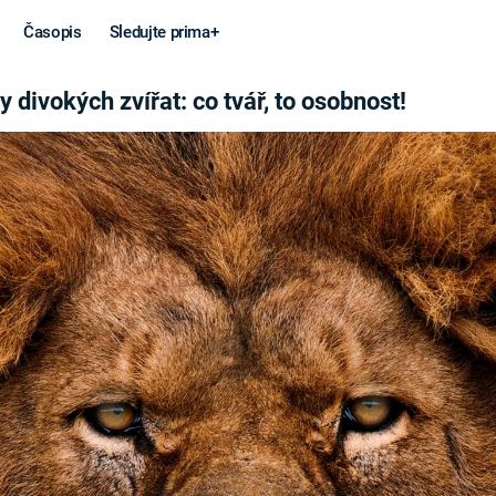
Časopis
Sledujte prima+
ÁŘ, TO OSOBNOST!
y divokých zvířat: co tvář, to osobnost!
Věda a
Války
technika
STUDENÁ V
KORONAVIRUS
VÁLKA VE
VIETNAMU
VESMÍR
VÁLEČNÉ FI
MARS
SERIÁLY
Záhady a
Zajímav
konspirace