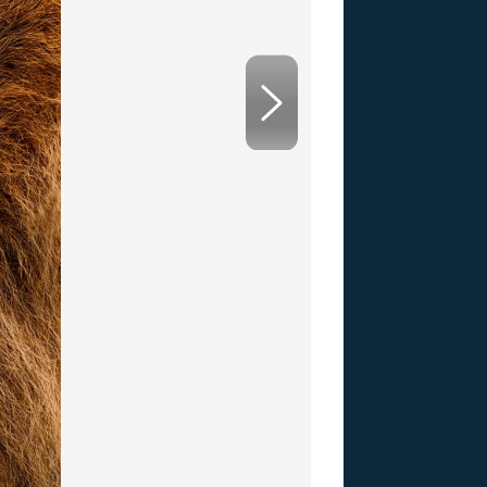
US
RSUS
ZE A