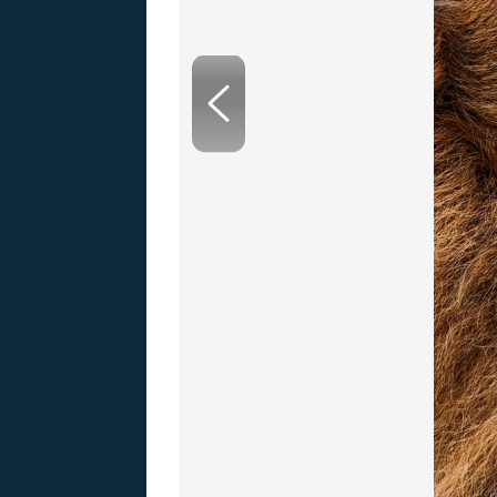
MARIE TEREZIE
ADOLF HITLER
NAPOLEON
BONAPARTE
ATENTÁT NA
REINHARDA
BRITSKÁ
HEYDRICHA
KRÁLOVSKÁ
RODINA
PRVNÍ SVĚTOVÁ
VÁLKA