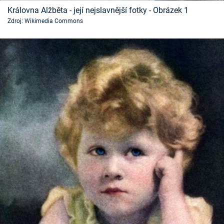
Časopis
Královna Alžběta - její nejslavnější fotky - Obrázek 1
Zdroj: Wikimedia Commons
Sledujte prima+
Přihlášení
Sledujte nás