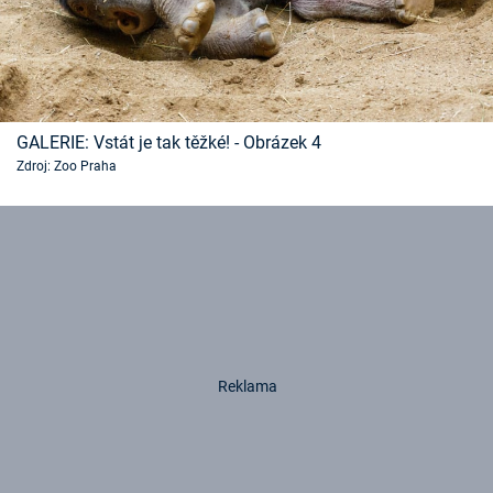
GALERIE: Vstát je tak těžké! - Obrázek 4
Zdroj: Zoo Praha