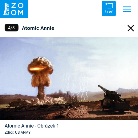
ŽIVĚ
Atomic Annie
4
/
8
Trendy:
ZRÁDCI
UFO
DRUHÁ SVĚTOVÁ VÁLKA
ZÁHADY
VETŘELCI DÁVNOVĚKU
Témata
Témata
Pořady
Atomic Annie - Obrázek 1
TV Program
Zdroj: US ARMY