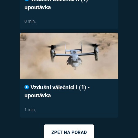
upoutávka
0 min,
Vzdušní válečníci I (1) -
upoutávka
1 min,
ZPĚT NA POŘAD