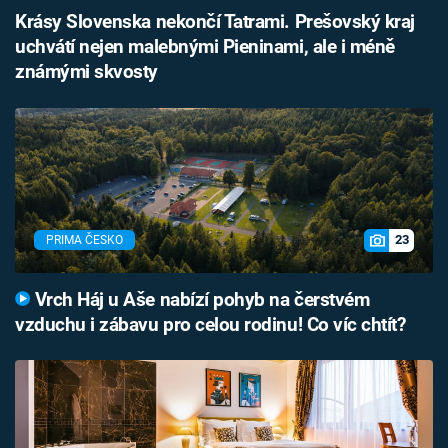
Krásy Slovenska nekončí Tatrami. Prešovský kraj
uchvátí nejen malebnými Pieninami, ale i méně
známými skvosty
23
PRIMA ČESKO
Vrch Háj u Aše nabízí pohyb na čerstvém
vzduchu i zábavu pro celou rodinu! Co víc chtít?