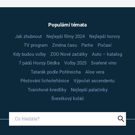
Populární témata
Jak zhubnout
Nejlepší filmy 2024
Nejlepší horory
TV program
Změna času
Partie
Počasí
Kdy budou volby
ZOO Nové začátky
Auto – katalog
7 pádů Honzy Dědka
Volby 2025
Svařené víno
Tatarák podle Pohlreicha
Aloe vera
Pěstování lichořeřišnice
Výpočet ascendentu
Tvarohové knedlíky
Nejlepší palačinky
Švestkový koláč