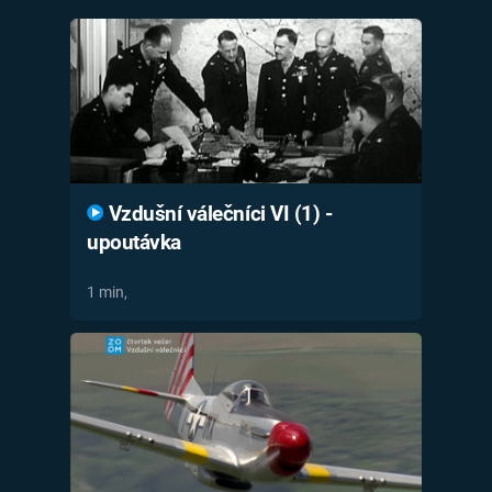
Časopis
Sledujte prima+
Přihlášení
Vzdušní válečníci VI (1) -
Sledujte nás
upoutávka
1 min,