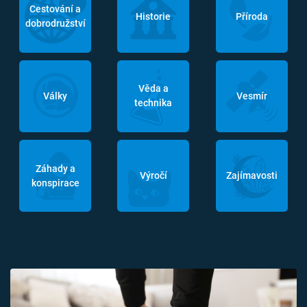
Cestování a
Historie
Příroda
dobrodružství
Věda a
Války
Vesmír
technika
Záhady a
Výročí
Zajímavosti
konspirace