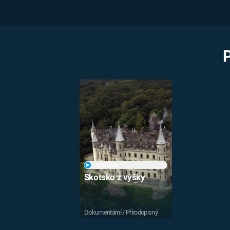
PŘEHRÁT
Skotsko z výšky
Dokumentární / Přírodopisný