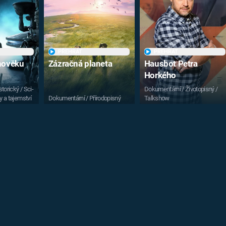
PŘEHRÁT
PŘEHRÁT
vnověku
Zázračná planeta
Hausbot Petra
Horkého
torický / Sci-
Dokumentární / Životopisný /
y a tajemství
Dokumentární / Přírodopisný
Talkshow