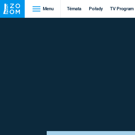
Menu
Témata
Pořady
TV Program
Cestování
Historie
HRADY A ZÁMKY
VIKINGOVÉ
HEDVÁBNÁ STEZKA
EPIDEMIE A
PANDEMIE
PŘÍRODA
STAROVĚKÝ EGYPT
Druhá
Výročí
světová válka