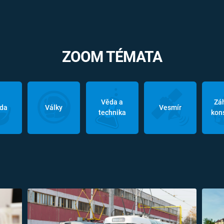
ZOOM TÉMATA
Věda a
Zá
oda
Války
Vesmír
technika
kon