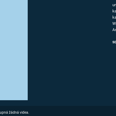
FILMY VERS
un
REALITA
UFO A
k
MIMOZEMŠŤANÉ
k
HORORY VE
REALITA
W
UTAJENÉ PŘÍBĚHY
A
ČESKÝCH DĚJIN
OPTICKÉ ILU
KLAMY
ALTERNATIVNÍ
S
HISTORIE
upná žádná videa.