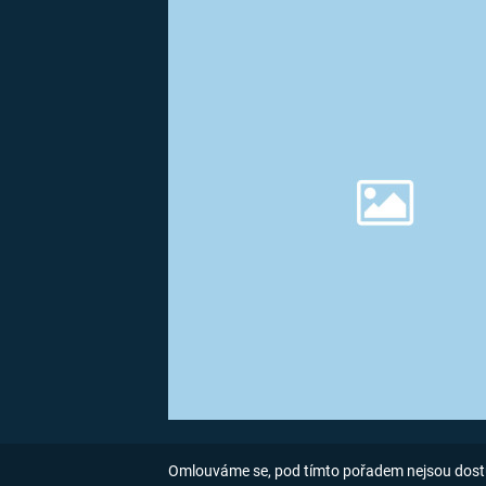
MARIE TEREZIE
ADOLF HITLER
NAPOLEON
BONAPARTE
ATENTÁT NA
REINHARDA
BRITSKÁ
HEYDRICHA
KRÁLOVSKÁ
RODINA
PRVNÍ SVĚTOVÁ
VÁLKA
Omlouváme se, pod tímto pořadem nejsou dost