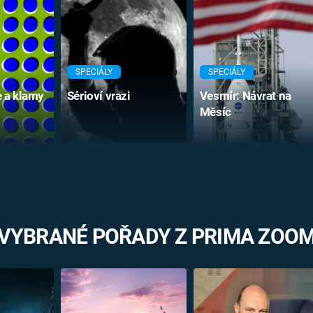
SPECIÁLY
SPECIÁLY
e a klamy
Sérioví vrazi
Vesmír: Návrat na
Měsíc
VYBRANÉ POŘADY Z PRIMA ZOO