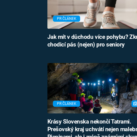
PR ČLÁNEK
Jak mít v důchodu více pohybu? Zk
chodicí pás (nejen) pro seniory
PR ČLÁNEK
Krásy Slovenska nekončí Tatrami.
Prešovský kraj uchvátí nejen male