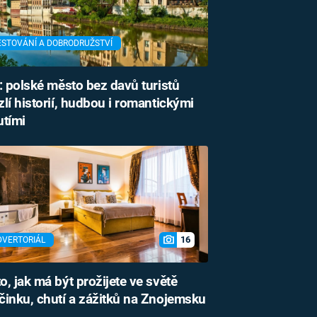
ESTOVÁNÍ A DOBRODRUŽSTVÍ
: polské město bez davů turistů
lí historií, hudbou i romantickými
utími
16
DVERTORIÁL
o, jak má být prožijete ve světě
inku, chutí a zážitků na Znojemsku