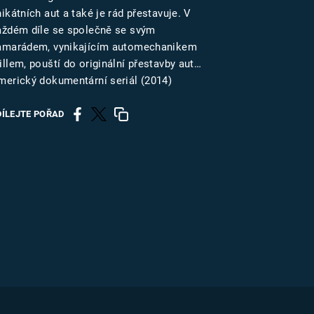
US
ikátních aut a také je rád přestavuje. V
aždém díle se společně se svým
amarádem, vynikajícím automechanikem
RSUS
illem, pouští do originální přestavby aut…
merický dokumentární seriál (2014)
ZE A
DÍLEJTE POŘAD