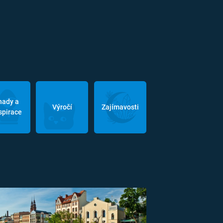
hady a
Výročí
Zajímavosti
spirace