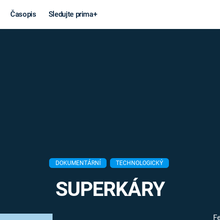
Časopis
Sledujte prima+
Věda a
Války
technika
STUDENÁ V
KORONAVIRUS
VÁLKA VE
VIETNAMU
VESMÍR
VÁLEČNÉ FI
MARS
SERIÁLY
DOKUMENTÁRNÍ
TECHNOLOGICKÝ
SUPERKÁRY
Záhady a
Zajímav
konspirace
F