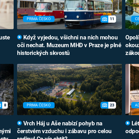
11
PRIMA ČESKO
C
uste
Když vyjedou, všichni na nich mohou
Opolí
oči nechat. Muzeum MHD v Praze je plné
okouz
historických skvostů
záko
8
23
PRIMA ČESKO
A
Vrch Háj u Aše nabízí pohyb na
Lét
bnými
čerstvém vzduchu i zábavu pro celou
odpoč