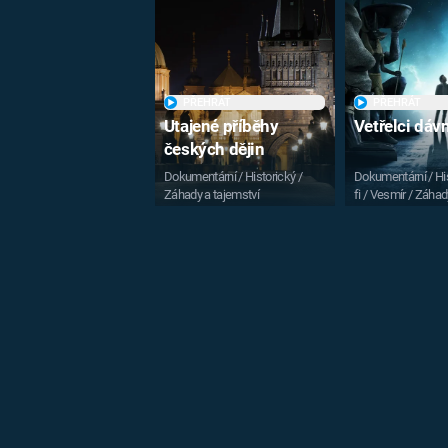
PŘEHRÁT
PŘEHRÁT
Utajené příběhy
Vetřelci dá
českých dějin
Dokumentární / Historický /
Dokumentární / His
Záhady a tajemství
fi / Vesmír / Záhad