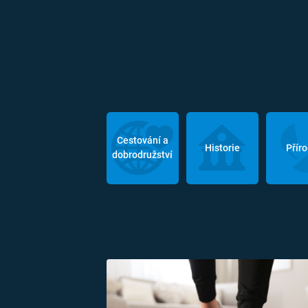
Cestování a
Historie
Přír
dobrodružství