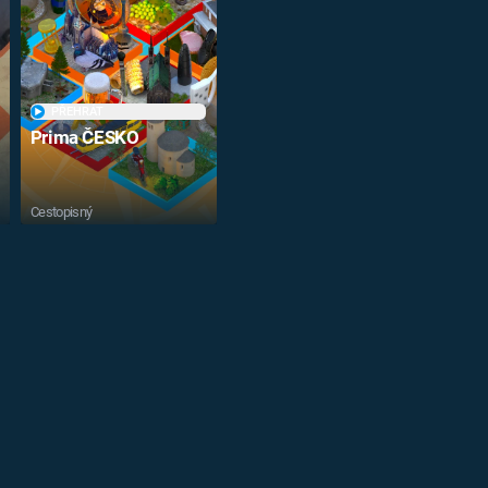
PŘEHRÁT
Prima ČESKO
Cestopisný