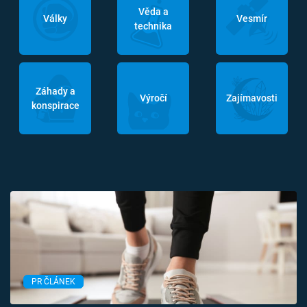
Věda a
Války
Vesmír
technika
Záhady a
Výročí
Zajímavosti
konspirace
PR ČLÁNEK