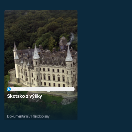
PŘEHRÁT
Skotsko z výšky
Dokumentární / Přírodopisný