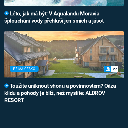
Léto, jak má být: V Aqualandu Moravia
šplouchání vody přehluší jen smích a jásot
27
PRIMA ČESKO
Toužíte uniknout shonu a povinnostem? Oáza
klidu a pohody je blíž, než myslíte: ALDROV
RESORT