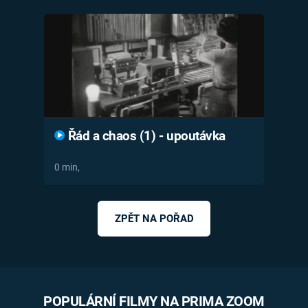
Časopis
Sledujte prima+
Přihlášení
Řád a chaos (1) - upoutávka
Sledujte nás
0 min,
ZPĚT NA POŘAD
POPULÁRNÍ FILMY NA PRIMA ZOOM