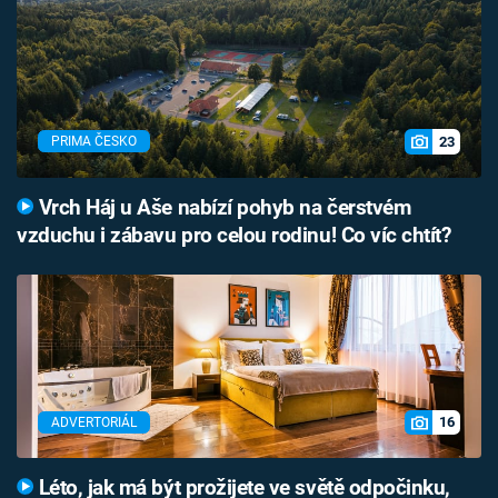
23
PRIMA ČESKO
Vrch Háj u Aše nabízí pohyb na čerstvém
vzduchu i zábavu pro celou rodinu! Co víc chtít?
16
ADVERTORIÁL
Léto, jak má být prožijete ve světě odpočinku,