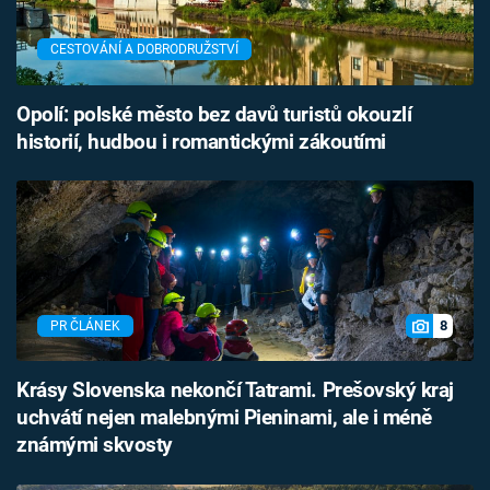
CESTOVÁNÍ A DOBRODRUŽSTVÍ
Opolí: polské město bez davů turistů okouzlí
historií, hudbou i romantickými zákoutími
8
PR ČLÁNEK
Krásy Slovenska nekončí Tatrami. Prešovský kraj
uchvátí nejen malebnými Pieninami, ale i méně
známými skvosty