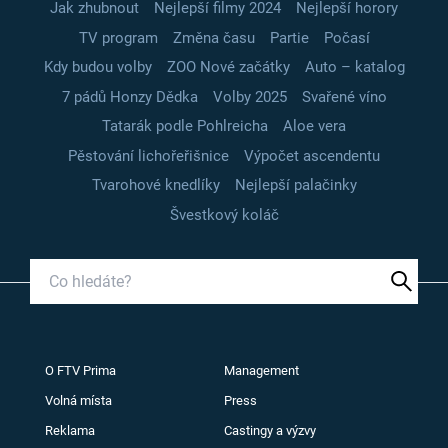
Jak zhubnout
Nejlepší filmy 2024
Nejlepší horory
TV program
Změna času
Partie
Počasí
Kdy budou volby
ZOO Nové začátky
Auto – katalog
7 pádů Honzy Dědka
Volby 2025
Svařené víno
Tatarák podle Pohlreicha
Aloe vera
Pěstování lichořeřišnice
Výpočet ascendentu
Tvarohové knedlíky
Nejlepší palačinky
Švestkový koláč
O FTV Prima
Management
Volná místa
Press
Reklama
Castingy a výzvy