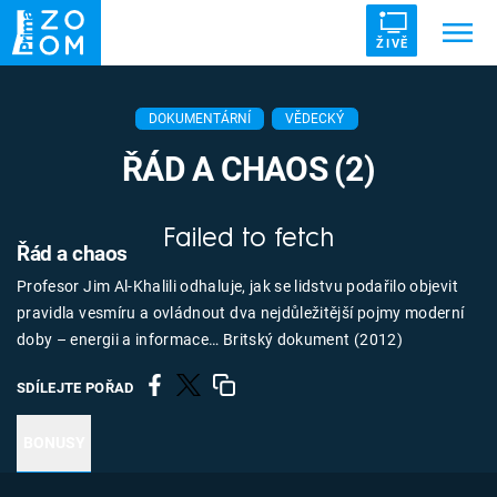
ŽIVĚ
Trendy:
ZRÁDCI
UFO
DRUHÁ SVĚTOVÁ VÁLKA
DOKUMENTÁRNÍ
VĚDECKÝ
ZÁHADY
VETŘELCI DÁVNOVĚKU
ŘÁD A CHAOS (2)
Failed to fetch
Řád a chaos
Profesor Jim Al-Khalili odhaluje, jak se lidstvu podařilo objevit
Témata
pravidla vesmíru a ovládnout dva nejdůležitější pojmy moderní
doby – energii a informace… Britský dokument (2012)
Témata
SDÍLEJTE POŘAD
Pořady
BONUSY
TV Program