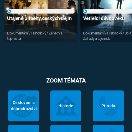
PŘEHRÁT
PŘEHRÁT
Utajené příběhy českých dějin
Vetřelci dávnověku
Dokumentární / Historický / Záhady a
Dokumentární / Historický / Sci-fi
tajemství
Záhady a tajemství
ZOOM TÉMATA
Cestování a
Historie
Příroda
dobrodružství