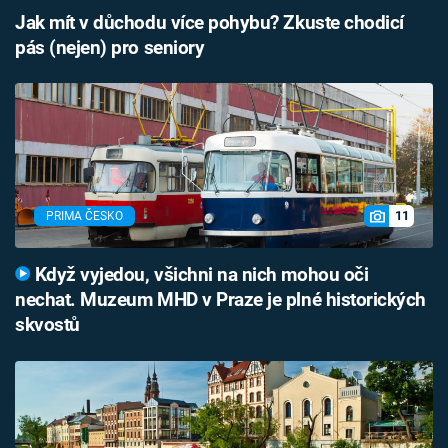
Jak mít v důchodu více pohybu? Zkuste chodicí
pás (nejen) pro seniory
11
PRIMA ČESKO
Když vyjedou, všichni na nich mohou oči
nechat. Muzeum MHD v Praze je plné historických
skvostů