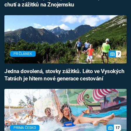
chutí a zážitků na Znojemsku
7
PR ČLÁNEK
Jedna dovolená, stovky zážitků. Léto ve Vysokých
Tatrách je hitem nové generace cestování
17
PRIMA ČESKO