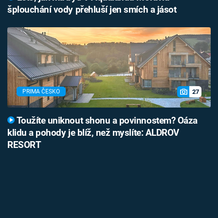
šplouchání vody přehluší jen smích a jásot
27
PRIMA ČESKO
Toužíte uniknout shonu a povinnostem? Oáza
klidu a pohody je blíž, než myslíte: ALDROV
RESORT