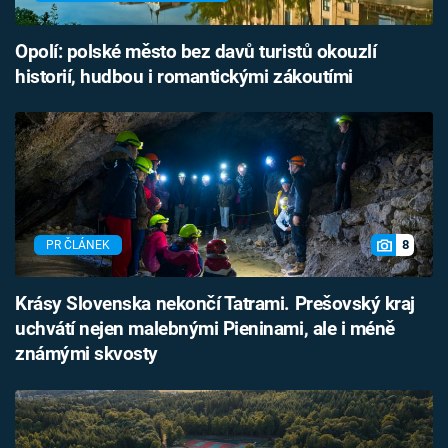
Opolí: polské město bez davů turistů okouzlí
historií, hudbou i romantickými zákoutími
8
PR ČLÁNEK
Krásy Slovenska nekončí Tatrami. Prešovský kraj
uchvátí nejen malebnými Pieninami, ale i méně
známými skvosty