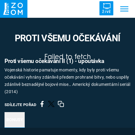
ŽIVĚ
Trendy:
ZRÁDCI
UFO
DRUHÁ SVĚTOVÁ VÁLKA
PROTI VŠEMU OČEKÁVÁNÍ
ZÁHADY
VETŘELCI DÁVNOVĚKU
Failed to fetch
Proti všemu očekávání II (1) - upoutávka
Vojenská historie pamatuje momenty, kdy byly proti všemu
očekávání vyhrány zdánlivě předem prohrané bitvy, nebo uspěly
Témata
zdánlivě beznadějné bojové mise… Americký dokumentární seriál
(2014)
Témata
SDÍLEJTE POŘAD
Pořady
BONUSY
TV Program