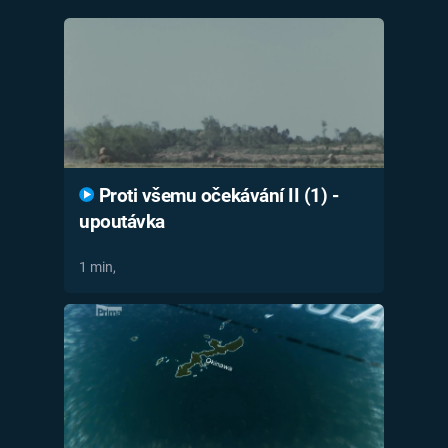
Časopis
Sledujte prima+
Přihlášení
Proti všemu očekávání II (1) -
Sledujte nás
upoutávka
1 min,