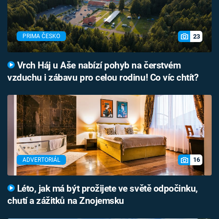
23
PRIMA ČESKO
Vrch Háj u Aše nabízí pohyb na čerstvém
vzduchu i zábavu pro celou rodinu! Co víc chtít?
16
ADVERTORIÁL
Léto, jak má být prožijete ve světě odpočinku,
chutí a zážitků na Znojemsku