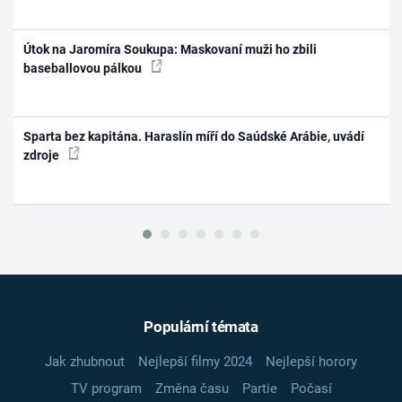
Útok na Jaromíra Soukupa: Maskovaní muži ho zbili
baseballovou pálkou
Sparta bez kapitána. Haraslín míří do Saúdské Arábie, uvádí
zdroje
Populární témata
Jak zhubnout
Nejlepší filmy 2024
Nejlepší horory
TV program
Změna času
Partie
Počasí