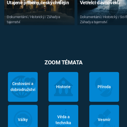
Utajené příběhy českých dějin
Vetřelci dávnověku
Dokumentární / Historický / Záhady a
Dokumentární / Historický / Sci-fi
tajemství
Záhady a tajemství
ZOOM TÉMATA
Cestování a
Historie
Příroda
dobrodružství
Věda a
Války
Vesmír
technika