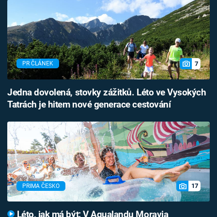
7
PR ČLÁNEK
Jedna dovolená, stovky zážitků. Léto ve Vysokých
Tatrách je hitem nové generace cestování
17
PRIMA ČESKO
Léto, jak má být: V Aqualandu Moravia