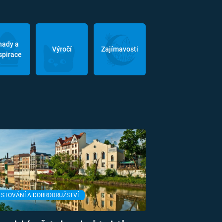
hady a
Výročí
Zajímavosti
spirace
ESTOVÁNÍ A DOBRODRUŽSTVÍ