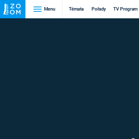
Menu
Témata
Pořady
TV Program
Cestování
Historie
HRADY A ZÁMKY
VIKINGOVÉ
HEDVÁBNÁ STEZKA
EPIDEMIE A
PANDEMIE
PŘÍRODA
STAROVĚKÝ EGYPT
Druhá
Výročí
světová válka