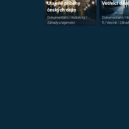
Utajené příběhy
Vetřelci dá
českých dějin
Dokumentární / Historický /
Dokumentární / His
Záhady a tajemství
fi / Vesmír / Záhad