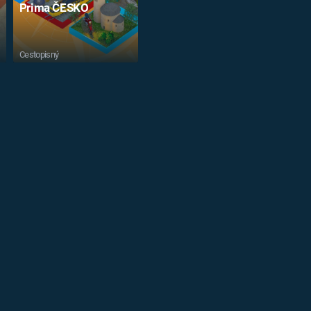
Prima ČESKO
Cestopisný