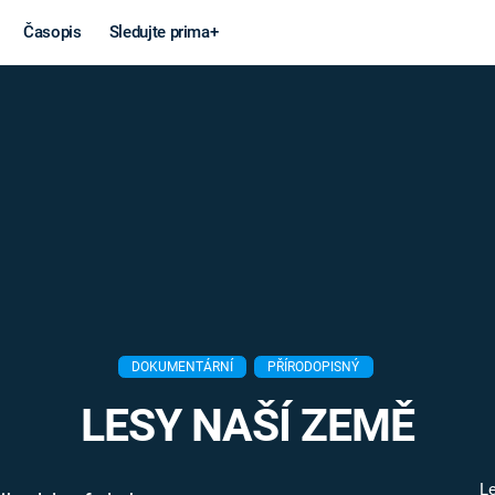
Časopis
Sledujte prima+
Věda a
Války
technika
STUDENÁ V
KORONAVIRUS
VÁLKA VE
VIETNAMU
VESMÍR
VÁLEČNÉ FI
MARS
SERIÁLY
DOKUMENTÁRNÍ
PŘÍRODOPISNÝ
LESY NAŠÍ ZEMĚ
Záhady a
Zajímav
konspirace
L