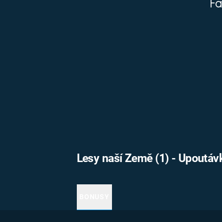
Fa
MARIE TEREZIE
ADOLF HITLER
NAPOLEON
BONAPARTE
ATENTÁT NA
REINHARDA
BRITSKÁ
HEYDRICHA
KRÁLOVSKÁ
RODINA
PRVNÍ SVĚTOVÁ
VÁLKA
Lesy naší Země (1) - Upoutá
BONUSY