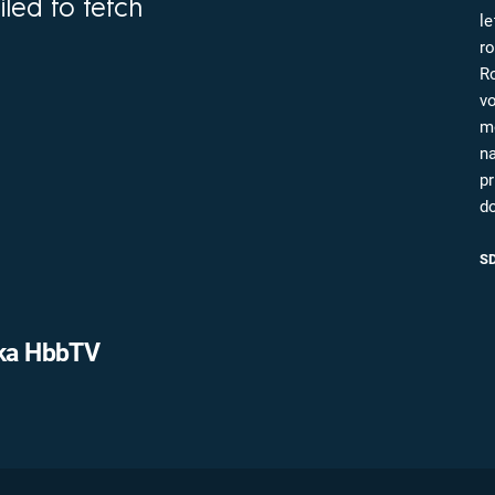
iled to fetch
FILMY VERS
le
REALITA
UFO A
ro
MIMOZEMŠŤANÉ
R
HORORY VE
REALITA
vo
UTAJENÉ PŘÍBĚHY
m
ČESKÝCH DĚJIN
OPTICKÉ ILU
na
KLAMY
ALTERNATIVNÍ
p
HISTORIE
d
S
vka HbbTV