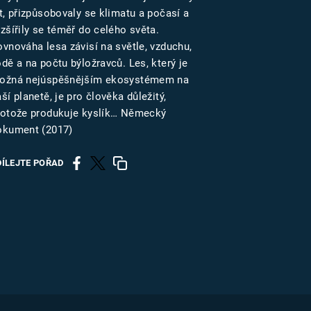
US
t, přizpůsobovaly se klimatu a počasí a
zšířily se téměř do celého světa.
ovnováha lesa závisí na světle, vzduchu,
RSUS
dě a na počtu býložravců. Les, který je
ožná nejúspěšnějším ekosystémem na
ZE A
ší planetě, je pro člověka důležitý,
rotože produkuje kyslík… Německý
okument (2017)
DÍLEJTE POŘAD