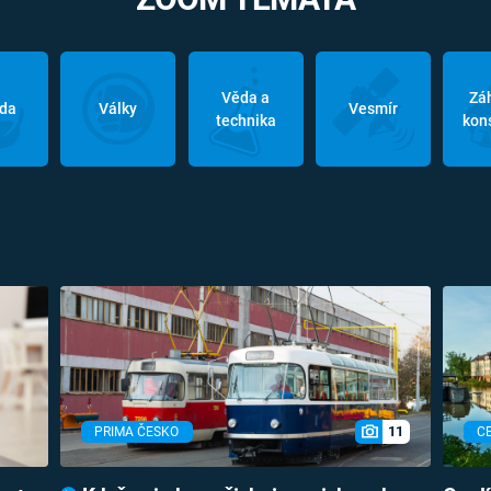
Věda a
Zá
oda
Války
Vesmír
technika
kon
11
PRIMA ČESKO
C