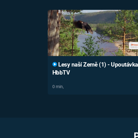
Lesy naší Země (1) - Upoutávka
HbbTV
0 min,