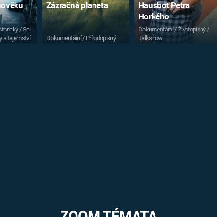
vnověku
Zázračná planeta
Hausbot Petra
Horkého
torický / Sci-
Dokumentární / Životopisný /
y a tajemství
Dokumentární / Přírodopisný
Talkshow
ZOOM TÉMATA