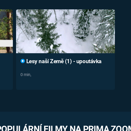
Lesy naší Země (1) - upoutávka
0 min,
POPULÁRNÍ FILMY NA PRIMA ZOO