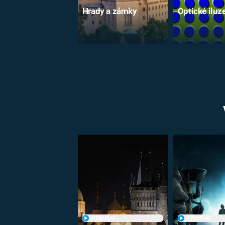
Hrady a zámky
Optické iluz
PŘEHRÁT
PŘEHRÁT