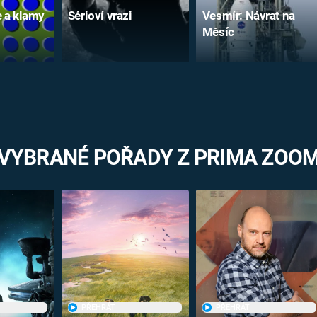
e a klamy
Sérioví vrazi
Vesmír: Návrat na
Měsíc
VYBRANÉ POŘADY Z PRIMA ZOO
PŘEHRÁT
PŘEHRÁT