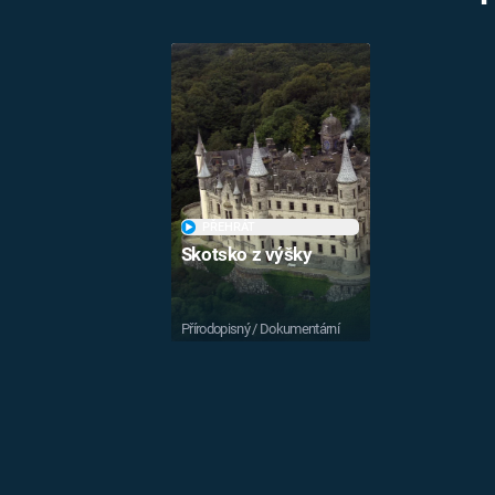
PŘEHRÁT
Skotsko z výšky
Přírodopisný / Dokumentární