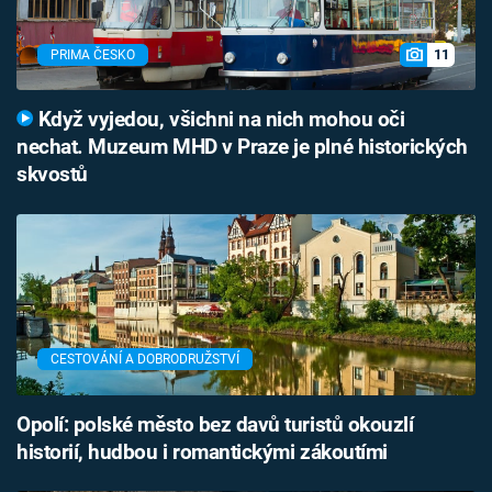
11
PRIMA ČESKO
Když vyjedou, všichni na nich mohou oči
nechat. Muzeum MHD v Praze je plné historických
skvostů
CESTOVÁNÍ A DOBRODRUŽSTVÍ
Opolí: polské město bez davů turistů okouzlí
historií, hudbou i romantickými zákoutími