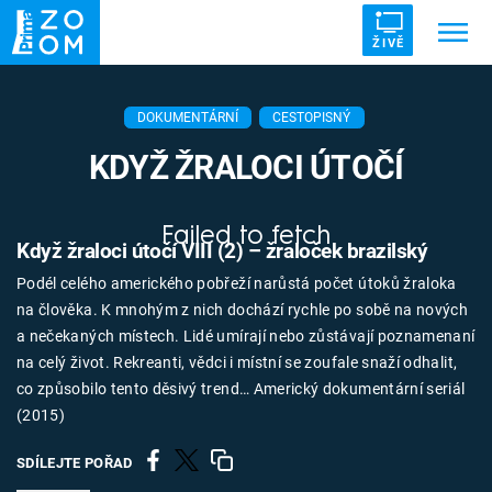
ŽIVĚ
Trendy:
ZRÁDCI
UFO
DRUHÁ SVĚTOVÁ VÁLKA
DOKUMENTÁRNÍ
CESTOPISNÝ
ZÁHADY
VETŘELCI DÁVNOVĚKU
KDYŽ ŽRALOCI ÚTOČÍ
Failed to fetch
Když žraloci útočí VIII (2) – žraloček brazilský
Podél celého amerického pobřeží narůstá počet útoků žraloka
Témata
na člověka. K mnohým z nich dochází rychle po sobě na nových
a nečekaných místech. Lidé umírají nebo zůstávají poznamenaní
Témata
na celý život. Rekreanti, vědci i místní se zoufale snaží odhalit,
co způsobilo tento děsivý trend… Americký dokumentární seriál
Pořady
(2015)
TV Program
SDÍLEJTE POŘAD