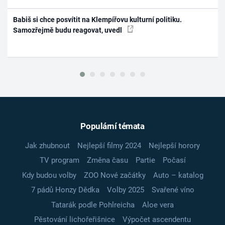
Babiš si chce posvítit na Klempířovu kulturní politiku.
Samozřejmě budu reagovat, uvedl
Populární témata
Jak zhubnout
Nejlepší filmy 2024
Nejlepší horory
TV program
Změna času
Partie
Počasí
Kdy budou volby
ZOO Nové začátky
Auto – katalog
7 pádů Honzy Dědka
Volby 2025
Svařené víno
Tatarák podle Pohlreicha
Aloe vera
Pěstování lichořeřišnice
Výpočet ascendentu