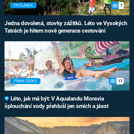
7
PR ČLÁNEK
Jedna dovolená, stovky zážitků. Léto ve Vysokých
Tatrách je hitem nové generace cestování
17
PRIMA ČESKO
Léto, jak má být: V Aqualandu Moravia
šplouchání vody přehluší jen smích a jásot