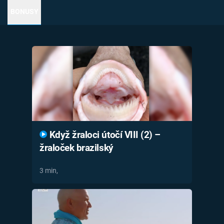
Časopis
BONUSY
Sledujte prima+
Přihlášení
Sledujte nás
Když žraloci útočí VIII (2) –
žraloček brazilský
3 min,