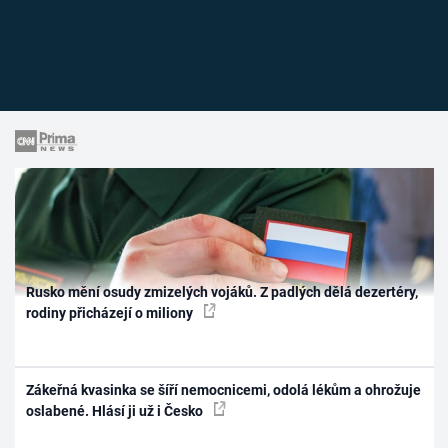
Rusko mění osudy zmizelých vojáků. Z padlých dělá dezertéry,
rodiny přicházejí o miliony
Zákeřná kvasinka se šíří nemocnicemi, odolá lékům a ohrožuje
oslabené. Hlásí ji už i Česko