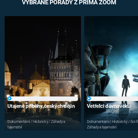
VYBRANÉ POŘADY Z PRIMA ZOOM
PŘEHRÁT
PŘEHRÁT
Utajené příběhy českých dějin
Vetřelci dávnověku
Dokumentární / Historický / Záhady a
Dokumentární / Historický / Sci-fi
tajemství
Záhady a tajemství