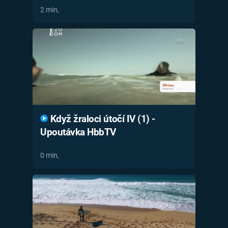
2 min,
Když žraloci útočí IV (1) -
Upoutávka HbbTV
0 min,