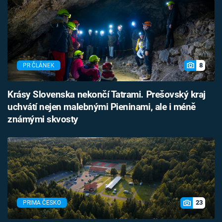
8
PR ČLÁNEK
Krásy Slovenska nekončí Tatrami. Prešovský kraj
uchvátí nejen malebnými Pieninami, ale i méně
známými skvosty
23
PRIMA ČESKO