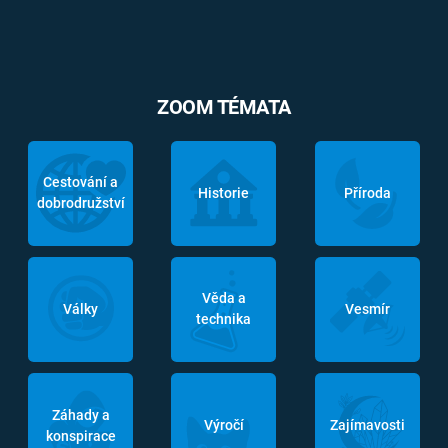
ZOOM TÉMATA
Cestování a
Historie
Příroda
dobrodružství
Věda a
Války
Vesmír
technika
Záhady a
Výročí
Zajímavosti
konspirace