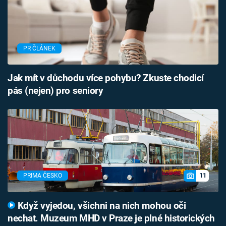
PR ČLÁNEK
Jak mít v důchodu více pohybu? Zkuste chodicí
pás (nejen) pro seniory
11
PRIMA ČESKO
Když vyjedou, všichni na nich mohou oči
nechat. Muzeum MHD v Praze je plné historických