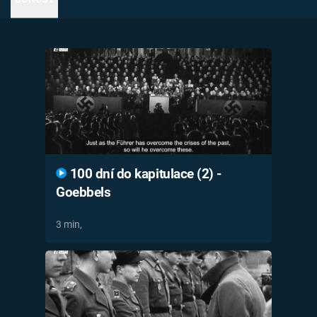
Časopis
Sledujte prima+
Přihlášení
Sledujte nás
100 dní do kapitulace (2) -
Goebbels
3 min,