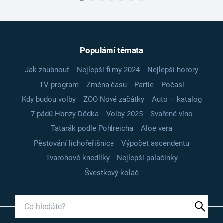
Populární témata
Jak zhubnout
Nejlepší filmy 2024
Nejlepší horory
TV program
Změna času
Partie
Počasí
Kdy budou volby
ZOO Nové začátky
Auto – katalog
7 pádů Honzy Dědka
Volby 2025
Svařené víno
Tatarák podle Pohlreicha
Aloe vera
Pěstování lichořeřišnice
Výpočet ascendentu
Tvarohové knedlíky
Nejlepší palačinky
Švestkový koláč