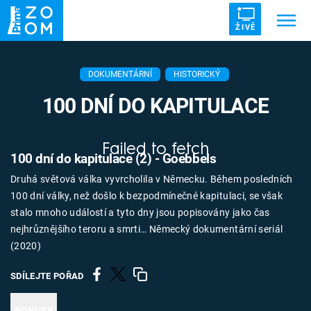
ŽIVĚ
Trendy:
ZRÁDCI
UFO
DRUHÁ SVĚTOVÁ VÁLKA
DOKUMENTÁRNÍ
HISTORICKÝ
ZÁHADY
VETŘELCI DÁVNOVĚKU
100 DNÍ DO KAPITULACE
Failed to fetch
100 dní do kapitulace (2) - Goebbels
Druhá světová válka vyvrcholila v Německu. Během posledních
Témata
100 dní války, než došlo k bezpodmínečné kapitulaci, se však
stalo mnoho událostí a tyto dny jsou popisovány jako čas
Témata
nejhrůznějšího teroru a smrti… Německý dokumentární seriál
(2020)
Pořady
SDÍLEJTE POŘAD
TV Program
BONUSY