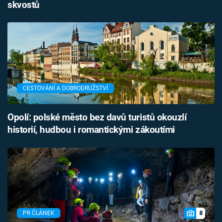
skvostů
CESTOVÁNÍ A DOBRODRUŽSTVÍ
Opolí: polské město bez davů turistů okouzlí
historií, hudbou i romantickými zákoutími
8
PR ČLÁNEK