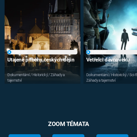
PŘEHRÁT
PŘEHRÁT
Utajené příběhy českých dějin
Vetřelci dávnověku
Dokumentární / Historický / Záhady a
Dokumentární / Historický / Sci-fi
tajemství
Záhady a tajemství
ZOOM TÉMATA