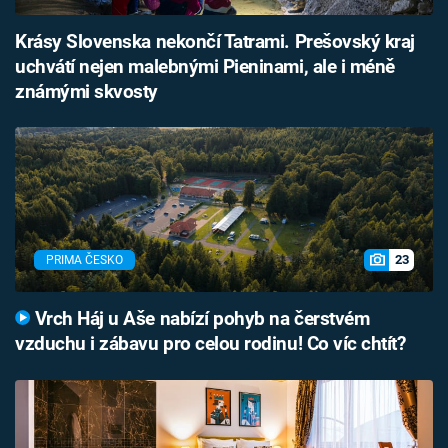
Krásy Slovenska nekončí Tatrami. Prešovský kraj
uchvátí nejen malebnými Pieninami, ale i méně
známými skvosty
23
PRIMA ČESKO
Vrch Háj u Aše nabízí pohyb na čerstvém
vzduchu i zábavu pro celou rodinu! Co víc chtít?