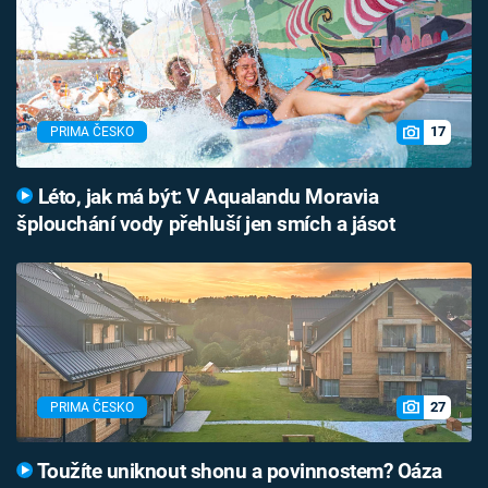
17
PRIMA ČESKO
Léto, jak má být: V Aqualandu Moravia
šplouchání vody přehluší jen smích a jásot
27
PRIMA ČESKO
Toužíte uniknout shonu a povinnostem? Oáza