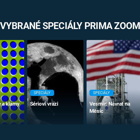
VYBRANÉ SPECIÁLY PRIMA ZOO
SPECIÁLY
SPECIÁLY
e a klamy
Sérioví vrazi
Vesmír: Návrat na
Měsíc