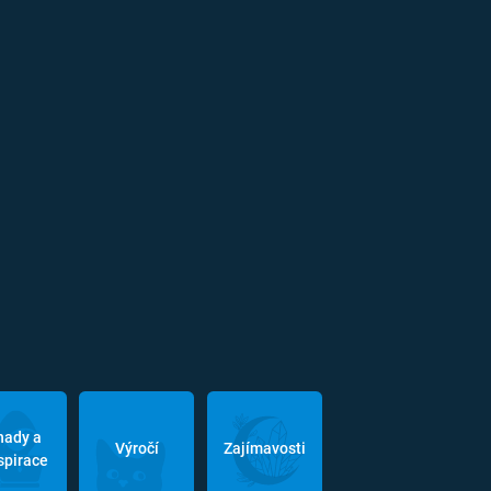
hady a
Výročí
Zajímavosti
spirace