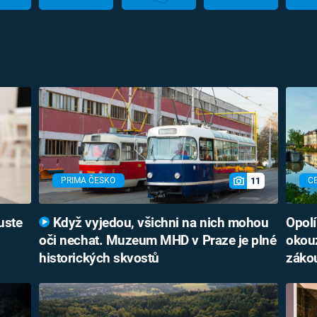
11
PRIMA ČESKO
C
uste
Když vyjedou, všichni na nich mohou
Opolí
oči nechat. Muzeum MHD v Praze je plné
okouz
historických skvostů
záko