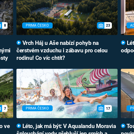
8
23
PRIMA ČESKO
A
Vrch Háj u Aše nabízí pohyb na
Lét
bnými
čerstvém vzduchu i zábavu pro celou
odpoč
osty
rodinu! Co víc chtít?
7
17
PRIMA ČESKO
P
o ve
Léto, jak má být: V Aqualandu Moravia
Tou
šplouchání vody přehluší jen smích a
povin