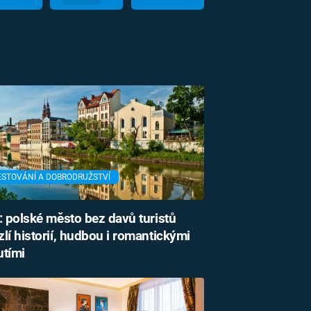
ESTOVÁNÍ A DOBRODRUŽSTVÍ
: polské město bez davů turistů
lí historií, hudbou i romantickými
utími