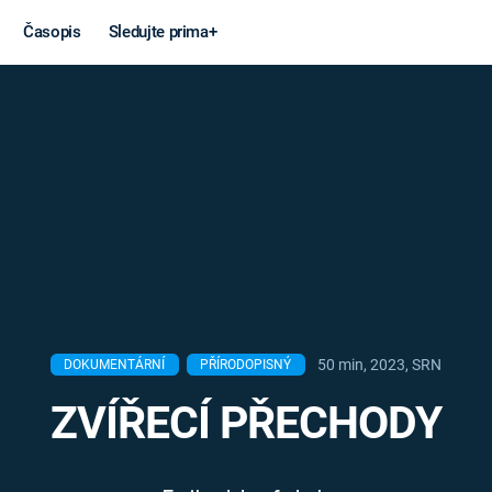
Časopis
Sledujte prima+
Věda a
Války
technika
STUDENÁ V
KORONAVIRUS
VÁLKA VE
VIETNAMU
VESMÍR
VÁLEČNÉ FI
MARS
SERIÁLY
50 min, 2023, SRN
DOKUMENTÁRNÍ
PŘÍRODOPISNÝ
ZVÍŘECÍ PŘECHODY
Záhady a
Zajímav
konspirace