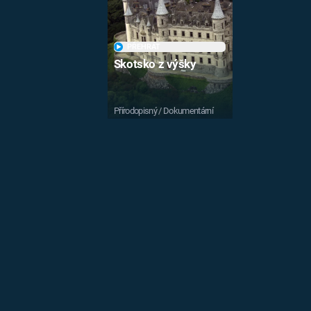
PŘEHRÁT
Skotsko z výšky
Přírodopisný / Dokumentární