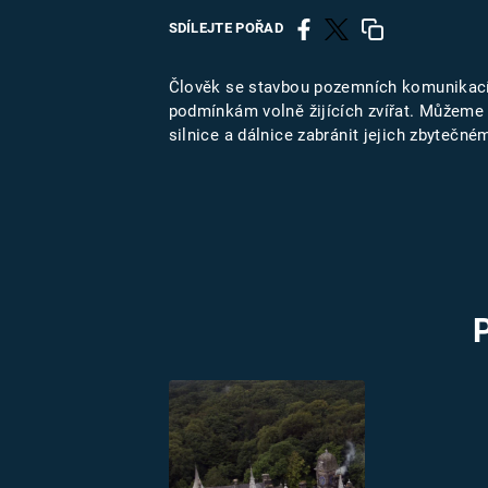
MARIE TEREZIE
SDÍLEJTE POŘAD
ADOLF HITLER
NAPOLEON
BONAPARTE
ATENTÁT NA
Člověk se stavbou pozemních komunikací s
REINHARDA
podmínkám volně žijících zvířat. Můžeme
BRITSKÁ
HEYDRICHA
silnice a dálnice zabránit jejich zbyte
KRÁLOVSKÁ
RODINA
PRVNÍ SVĚTOVÁ
VÁLKA