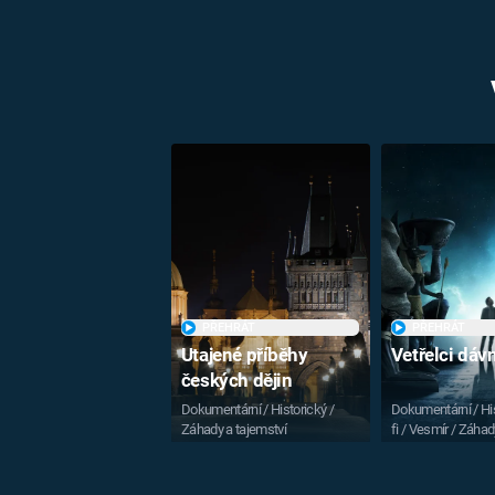
PŘEHRÁT
PŘEHRÁT
Utajené příběhy
Vetřelci dá
českých dějin
Dokumentární / Historický /
Dokumentární / His
Záhady a tajemství
fi / Vesmír / Záhad