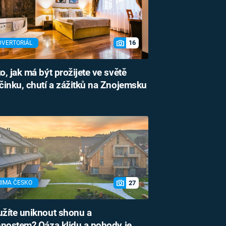
16
DVERTORIÁL
o, jak má být prožijete ve světě
inku, chutí a zážitků na Znojemsku
27
RIMA ČESKO
žíte uniknout shonu a
nostem? Oáza klidu a pohody je