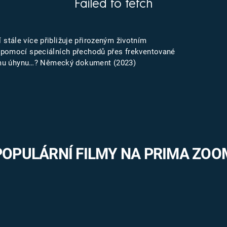
Failed to fetch
FILMY VERS
REALITA
UFO A
MIMOZEMŠŤANÉ
HORORY VE
tále více přibližuje přirozeným životním
REALITA
UTAJENÉ PŘÍBĚHY
 pomocí speciálních přechodů přes frekventované
ČESKÝCH DĚJIN
čnému úhynu…? Německý dokument (2023)
OPTICKÉ ILU
KLAMY
ALTERNATIVNÍ
HISTORIE
POPULÁRNÍ FILMY NA PRIMA ZOO