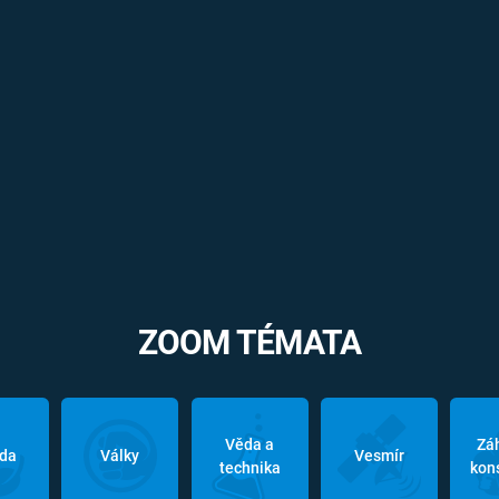
ZOOM TÉMATA
Věda a
Zá
oda
Války
Vesmír
technika
kon