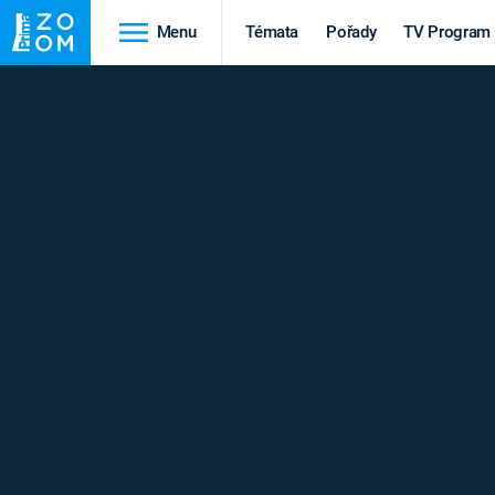
Menu
Témata
Pořady
TV Program
Cestování
Historie
HRADY A ZÁMKY
VIKINGOVÉ
HEDVÁBNÁ STEZKA
EPIDEMIE A
PANDEMIE
PŘÍRODA
STAROVĚKÝ EGYPT
Druhá
Výročí
světová válka