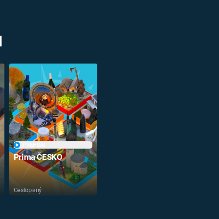
M
PŘEHRÁT
Prima ČESKO
Cestopisný