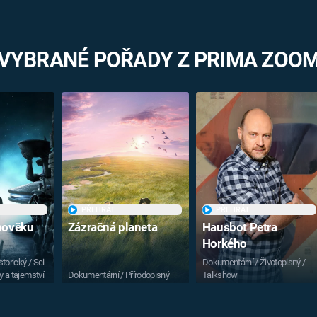
VYBRANÉ POŘADY Z PRIMA ZOO
PŘEHRÁT
PŘEHRÁT
vnověku
Zázračná planeta
Hausbot Petra
Horkého
torický / Sci-
Dokumentární / Životopisný /
y a tajemství
Dokumentární / Přírodopisný
Talkshow