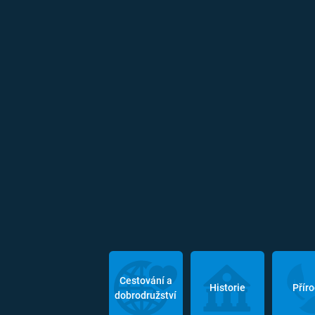
Cestování a
Historie
Přír
dobrodružství