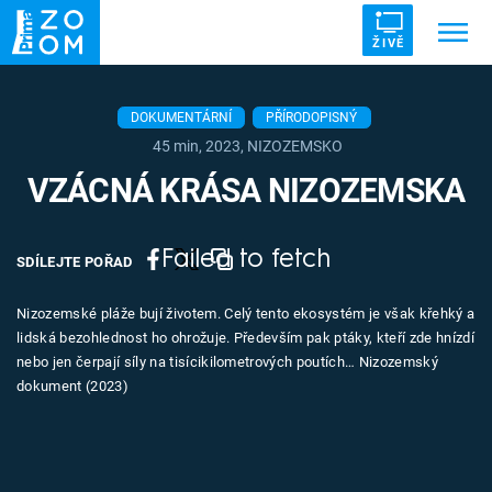
ŽIVĚ
Trendy:
ZRÁDCI
UFO
DRUHÁ SVĚTOVÁ VÁLKA
DOKUMENTÁRNÍ
PŘÍRODOPISNÝ
45 min, 2023, NIZOZEMSKO
ZÁHADY
VETŘELCI DÁVNOVĚKU
VZÁCNÁ KRÁSA NIZOZEMSKA
Failed to fetch
SDÍLEJTE POŘAD
Témata
Nizozemské pláže bují životem. Celý tento ekosystém je však křehký a
lidská bezohlednost ho ohrožuje. Především pak ptáky, kteří zde hnízdí
Témata
nebo jen čerpají síly na tisícikilometrových poutích… Nizozemský
dokument (2023)
Pořady
TV Program