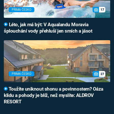
17
PRIMA ČESKO
Léto, jak má být: V Aqualandu Moravia
šplouchání vody přehluší jen smích a jásot
27
PRIMA ČESKO
Toužíte uniknout shonu a povinnostem? Oáza
klidu a pohody je blíž, než myslíte: ALDROV
RESORT