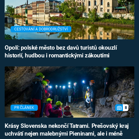
CESTOVÁNÍ A DOBRODRUŽSTVÍ
Opolí: polské město bez davů turistů okouzlí
historií, hudbou i romantickými zákoutími
8
PR ČLÁNEK
Krásy Slovenska nekončí Tatrami. Prešovský kraj
uchvátí nejen malebnými Pieninami, ale i méně