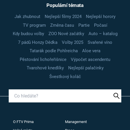
Populární témata
Jak zhubnout
Nejlepší filmy 2024
Nejlepší horory
TV program
Změna času
Partie
Počasí
Kdy budou volby
ZOO Nové začátky
Auto – katalog
7 pádů Honzy Dědka
Volby 2025
Svařené víno
Tatarák podle Pohlreicha
Aloe vera
Pěstování lichořeřišnice
Výpočet ascendentu
Tvarohové knedlíky
Nejlepší palačinky
Švestkový koláč
O FTV Prima
Management