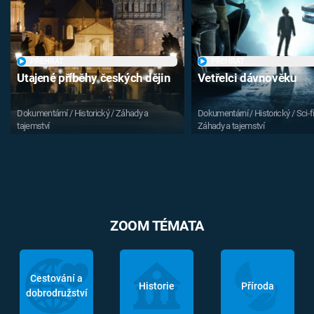
PŘEHRÁT
PŘEHRÁT
Utajené příběhy českých dějin
Vetřelci dávnověku
Dokumentární / Historický / Záhady a
Dokumentární / Historický / Sci-fi
tajemství
Záhady a tajemství
ZOOM TÉMATA
Cestování a
Historie
Příroda
dobrodružství