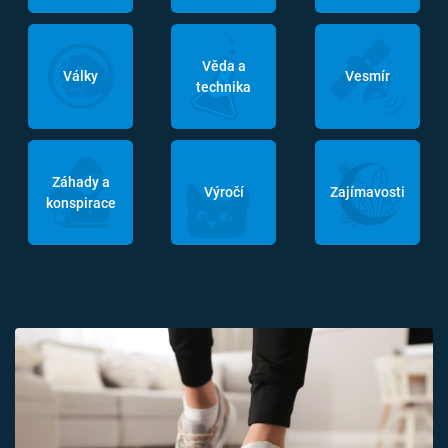
Věda a
Války
Vesmír
technika
Záhady a
Výročí
Zajímavosti
konspirace