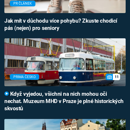
PR ČLÁNEK
Jak mít v důchodu více pohybu? Zkuste chodicí
pás (nejen) pro seniory
11
PRIMA ČESKO
Když vyjedou, všichni na nich mohou oči
nechat. Muzeum MHD v Praze je plné historických
skvostů