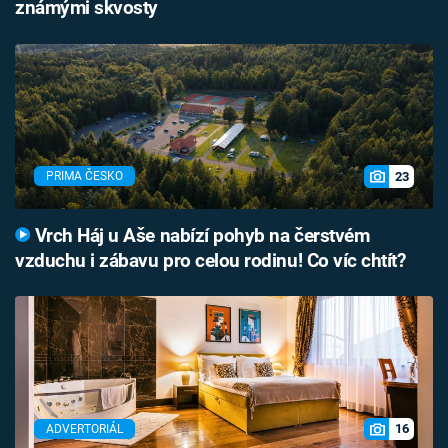
známými skvosty
23
PRIMA ČESKO
Vrch Háj u Aše nabízí pohyb na čerstvém
vzduchu i zábavu pro celou rodinu! Co víc chtít?
16
ADVERTORIÁL