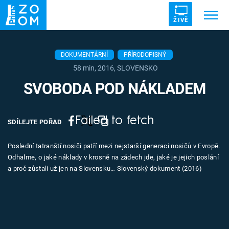
ŽIVĚ
Trendy:
ZRÁDCI
UFO
DRUHÁ SVĚTOVÁ VÁLKA
DOKUMENTÁRNÍ
PŘÍRODOPISNÝ
58 min, 2016, SLOVENSKO
ZÁHADY
VETŘELCI DÁVNOVĚKU
SVOBODA POD NÁKLADEM
Failed to fetch
SDÍLEJTE POŘAD
Témata
Poslední tatranští nosiči patří mezi nejstarší generaci nosičů v Evropě.
Odhalme, o jaké náklady v krosně na zádech jde, jaké je jejich poslání
Témata
a proč zůstali už jen na Slovensku… Slovenský dokument (2016)
Pořady
TV Program