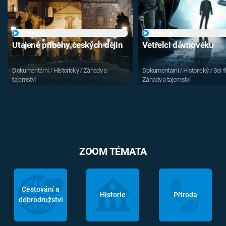
PŘEHRÁT
PŘEHRÁT
Utajené příběhy českých dějin
Vetřelci dávnověku
Dokumentární / Historický / Záhady a
Dokumentární / Historický / Sci-fi
tajemství
Záhady a tajemství
ZOOM TÉMATA
Cestování a
Historie
Příroda
dobrodružství