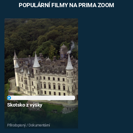
POPULÁRNÍ FILMY NA PRIMA ZOOM
Časopis
Sledujte prima+
Přihlášení
Sledujte nás
PŘEHRÁT
Skotsko z výšky
Přírodopisný / Dokumentární