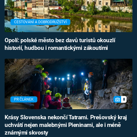
CESTOVÁNÍ A DOBRODRUŽSTVÍ
Opolí: polské město bez davů turistů okouzlí
historií, hudbou i romantickými zákoutími
8
PR ČLÁNEK
Krásy Slovenska nekončí Tatrami. Prešovský kraj
uchvátí nejen malebnými Pieninami, ale i méně
známými skvosty