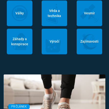
Věda a
Války
Vesmír
technika
Záhady a
Výročí
Zajímavosti
konspirace
PR ČLÁNEK