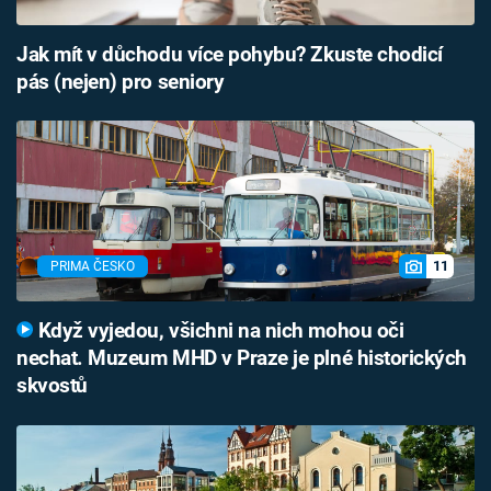
Jak mít v důchodu více pohybu? Zkuste chodicí
pás (nejen) pro seniory
11
PRIMA ČESKO
Když vyjedou, všichni na nich mohou oči
nechat. Muzeum MHD v Praze je plné historických
skvostů