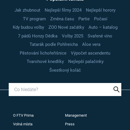
Jak zhubnout
Nejlepší filmy 2024
Nejlepší horory
TV program
Změna času
Partie
Počasí
Kdy budou volby
ZOO Nové začátky
Auto – katalog
7 pádů Honzy Dědka
Volby 2025
Svařené víno
Tatarák podle Pohlreicha
Aloe vera
Pěstování lichořeřišnice
Výpočet ascendentu
Tvarohové knedlíky
Nejlepší palačinky
Švestkový koláč
O FTV Prima
Management
Volná místa
Press