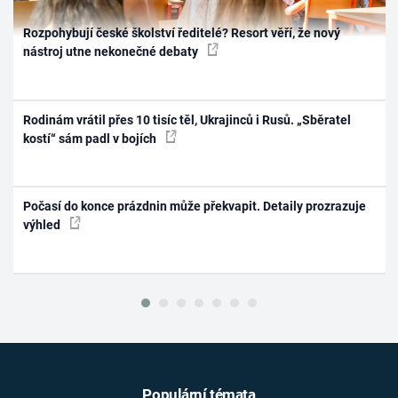
Rozpohybují české školství ředitelé? Resort věří, že nový
nástroj utne nekonečné debaty
Rodinám vrátil přes 10 tisíc těl, Ukrajinců i Rusů. „Sběratel
kostí“ sám padl v bojích
Počasí do konce prázdnin může překvapit. Detaily prozrazuje
výhled
Populární témata