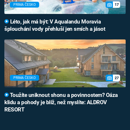
17
PRIMA ČESKO
Léto, jak má být: V Aqualandu Moravia
šplouchání vody přehluší jen smích a jásot
27
PRIMA ČESKO
Toužíte uniknout shonu a povinnostem? Oáza
klidu a pohody je blíž, než myslíte: ALDROV
RESORT