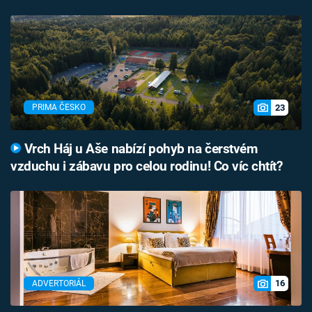
23
PRIMA ČESKO
Vrch Háj u Aše nabízí pohyb na čerstvém
vzduchu i zábavu pro celou rodinu! Co víc chtít?
16
ADVERTORIÁL