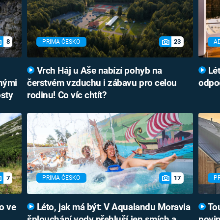
8
23
PRIMA ČESKO
A
Vrch Háj u Aše nabízí pohyb na
Lét
bnými
čerstvém vzduchu i zábavu pro celou
odpoč
osty
rodinu! Co víc chtít?
7
17
PRIMA ČESKO
P
o ve
Léto, jak má být: V Aqualandu Moravia
Tou
šplouchání vody přehluší jen smích a
povin