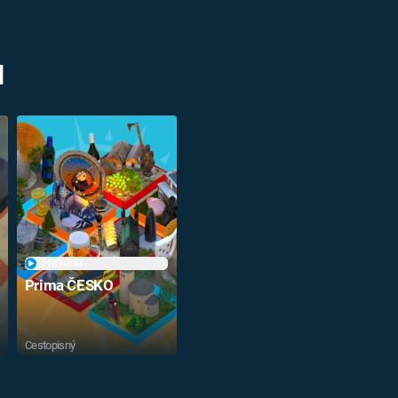
M
PŘEHRÁT
Prima ČESKO
Cestopisný