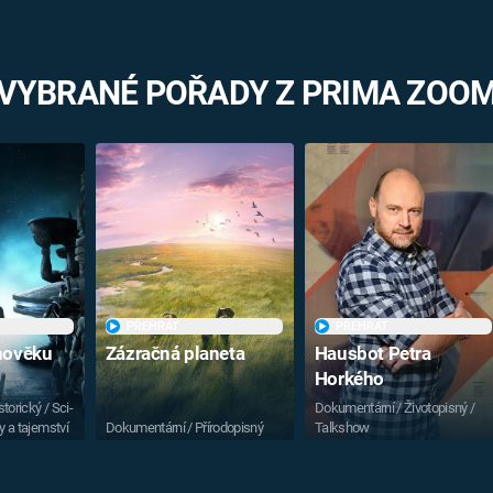
VYBRANÉ POŘADY Z PRIMA ZOO
PŘEHRÁT
PŘEHRÁT
vnověku
Zázračná planeta
Hausbot Petra
Horkého
torický / Sci-
Dokumentární / Životopisný /
y a tajemství
Dokumentární / Přírodopisný
Talkshow