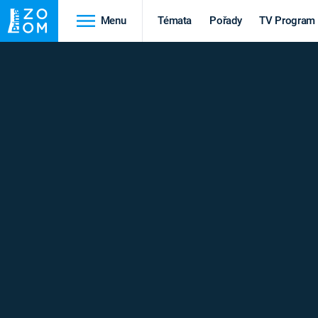
Menu
Témata
Pořady
TV Program
Cestování
Historie
HRADY A ZÁMKY
VIKINGOVÉ
HEDVÁBNÁ STEZKA
EPIDEMIE A
PANDEMIE
PŘÍRODA
STAROVĚKÝ EGYPT
Druhá
Výročí
světová válka