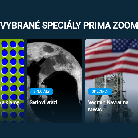
VYBRANÉ SPECIÁLY PRIMA ZOO
SPECIÁLY
SPECIÁLY
e a klamy
Sérioví vrazi
Vesmír: Návrat na
Měsíc