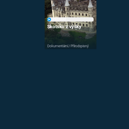
PŘEHRÁT
Skotsko z výšky
Dokumentární / Přírodopisný