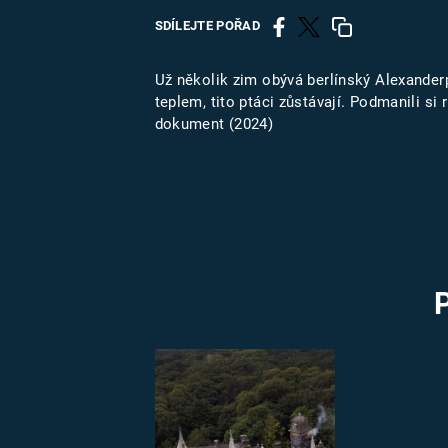
MARIE TEREZIE
SDÍLEJTE POŘAD
ADOLF HITLER
NAPOLEON
BONAPARTE
ATENTÁT NA
Už několik zim obývá berlínský Alexanderp
REINHARDA
teplem, tito ptáci zůstávají. Podmanili s
BRITSKÁ
HEYDRICHA
dokument (2024)
KRÁLOVSKÁ
RODINA
PRVNÍ SVĚTOVÁ
VÁLKA