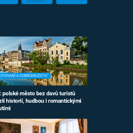
ESTOVÁNÍ A DOBRODRUŽSTVÍ
: polské město bez davů turistů
lí historií, hudbou i romantickými
utími