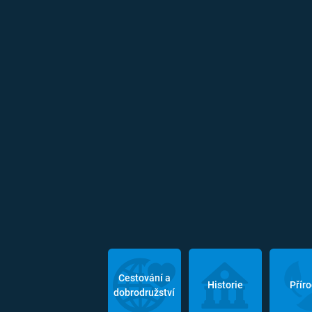
Cestování a
Historie
Přír
dobrodružství