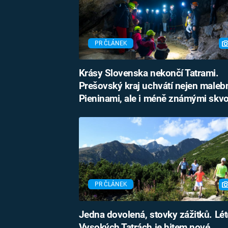
PR ČLÁNEK
Krásy Slovenska nekončí Tatrami.
Prešovský kraj uchvátí nejen male
Pieninami, ale i méně známými skv
PR ČLÁNEK
Jedna dovolená, stovky zážitků. Lét
Vysokých Tatrách je hitem nové