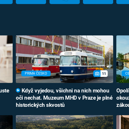
11
PRIMA ČESKO
C
uste
Když vyjedou, všichni na nich mohou
Opolí
oči nechat. Muzeum MHD v Praze je plné
okouz
historických skvostů
záko