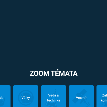
ZOOM TÉMATA
Věda a
Zá
oda
Války
Vesmír
technika
kon