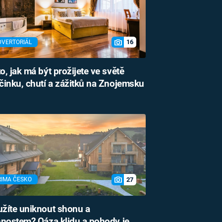
16
DVERTORIÁL
o, jak má být prožijete ve světě
inku, chutí a zážitků na Znojemsku
27
RIMA ČESKO
žíte uniknout shonu a
nostem? Oáza klidu a pohody je