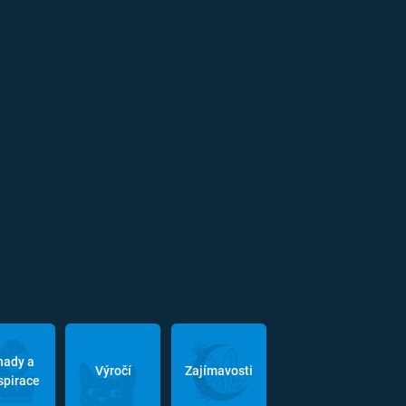
hady a
Výročí
Zajímavosti
spirace