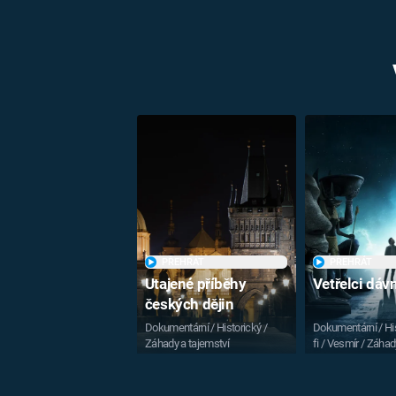
PŘEHRÁT
PŘEHRÁT
Utajené příběhy
Vetřelci dá
českých dějin
Dokumentární / Historický /
Dokumentární / His
Záhady a tajemství
fi / Vesmír / Záhad