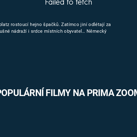
Failed to fetch
FILMY VERS
REALITA
UFO A
MIMOZEMŠŤANÉ
HORORY VE
latz rostoucí hejno špačků. Zatímco jiní odlétají za
REALITA
UTAJENÉ PŘÍBĚHY
i rušné nádraží i srdce místních obyvatel… Německý
ČESKÝCH DĚJIN
OPTICKÉ ILU
KLAMY
ALTERNATIVNÍ
HISTORIE
POPULÁRNÍ FILMY NA PRIMA ZOO