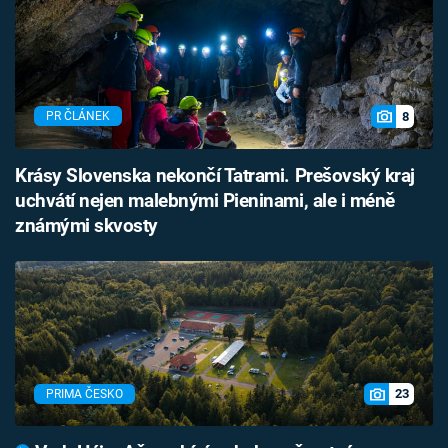
8
PR ČLÁNEK
Krásy Slovenska nekončí Tatrami. Prešovský kraj
uchvátí nejen malebnými Pieninami, ale i méně
známými skvosty
23
PRIMA ČESKO