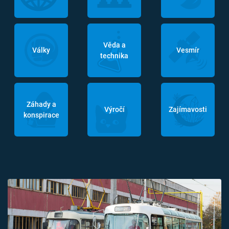
Věda a
Války
Vesmír
technika
Záhady a
Výročí
Zajímavosti
konspirace