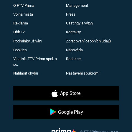
O FTV Prima
Management
Volná místa
Press
Reklama
Castingy a výzvy
HbbTV
Kontakty
Podmínky užívání
Zpracování osobních údajů
Cookies
Nápověda
Vlastník FTV Prima spol. s
Redakce
r.o.
Nahlásit chybu
Nastavení soukromí
App Store
Google Play
© FTV Prima spol. s r.o.