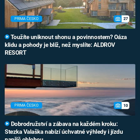
27
PRIMA ČESKO
Toužíte uniknout shonu a povinnostem? Oáza
klidu a pohody je blíž, než myslíte: ALDROV
RESORT
10
PRIMA ČESKO
Dobrodružství a zábava na každém kroku:
Stezka Valaška nabízí úchvatné výhledy i jízdu
napříč oblohou