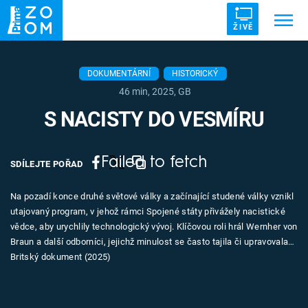
ŽIVĚ
Trendy:
ZRÁDCI
UFO
DRUHÁ SVĚTOVÁ VÁLKA
DOKUMENTÁRNÍ
HISTORICKÝ
46 min, 2025, GB
ZÁHADY
VETŘELCI DÁVNOVĚKU
S NACISTY DO VESMÍRU
Failed to fetch
SDÍLEJTE POŘAD
Témata
Na pozadí konce druhé světové války a začínající studené války vznikl
utajovaný program, v jehož rámci Spojené státy přivážely nacistické
Témata
vědce, aby urychlily technologický vývoj. Klíčovou roli hrál Wernher von
Braun a další odborníci, jejichž minulost se často tajila či upravovala…
Pořady
Britský dokument (2025)
TV Program