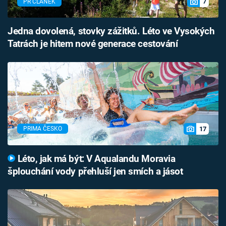
7
PR ČLÁNEK
Jedna dovolená, stovky zážitků. Léto ve Vysokých
Tatrách je hitem nové generace cestování
17
PRIMA ČESKO
Léto, jak má být: V Aqualandu Moravia
šplouchání vody přehluší jen smích a jásot