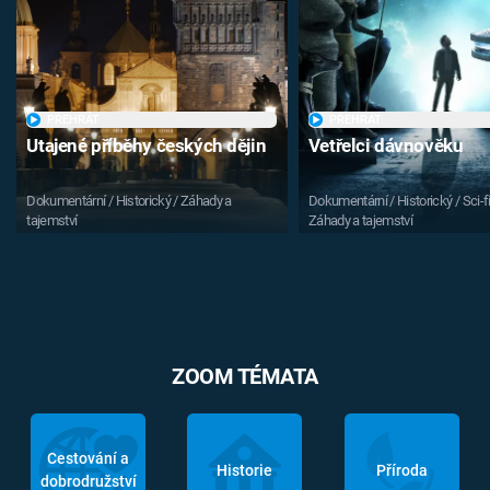
PŘEHRÁT
PŘEHRÁT
Utajené příběhy českých dějin
Vetřelci dávnověku
Dokumentární / Historický / Záhady a
Dokumentární / Historický / Sci-fi
tajemství
Záhady a tajemství
ZOOM TÉMATA
Cestování a
Historie
Příroda
dobrodružství