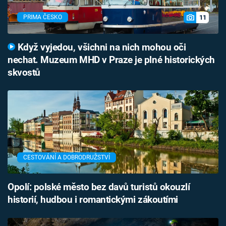
11
PRIMA ČESKO
Když vyjedou, všichni na nich mohou oči
nechat. Muzeum MHD v Praze je plné historických
skvostů
CESTOVÁNÍ A DOBRODRUŽSTVÍ
Opolí: polské město bez davů turistů okouzlí
historií, hudbou i romantickými zákoutími