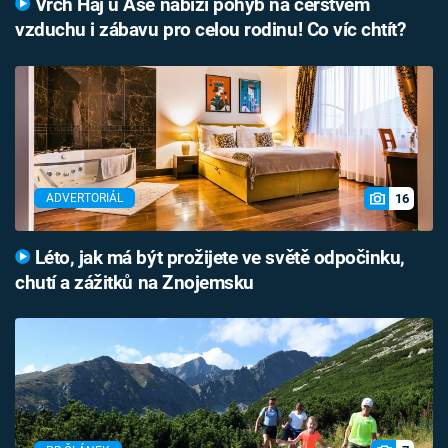
Vrch Háj u Aše nabízí pohyb na čerstvém
vzduchu i zábavu pro celou rodinu! Co víc chtít?
16
ADVERTORIÁL
Léto, jak má být prožijete ve světě odpočinku,
chutí a zážitků na Znojemsku