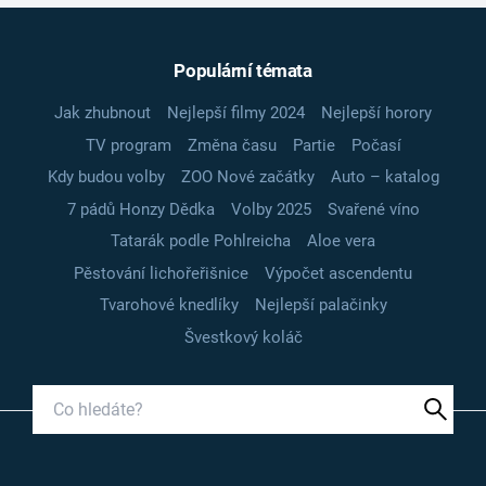
Populární témata
Jak zhubnout
Nejlepší filmy 2024
Nejlepší horory
TV program
Změna času
Partie
Počasí
Kdy budou volby
ZOO Nové začátky
Auto – katalog
7 pádů Honzy Dědka
Volby 2025
Svařené víno
Tatarák podle Pohlreicha
Aloe vera
Pěstování lichořeřišnice
Výpočet ascendentu
Tvarohové knedlíky
Nejlepší palačinky
Švestkový koláč