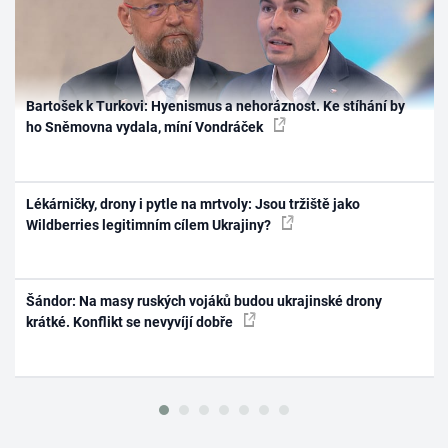
Bartošek k Turkovi: Hyenismus a nehoráznost. Ke stíhání by
ho Sněmovna vydala, míní Vondráček
Lékárničky, drony i pytle na mrtvoly: Jsou tržiště jako
Wildberries legitimním cílem Ukrajiny?
Šándor: Na masy ruských vojáků budou ukrajinské drony
krátké. Konflikt se nevyvíjí dobře