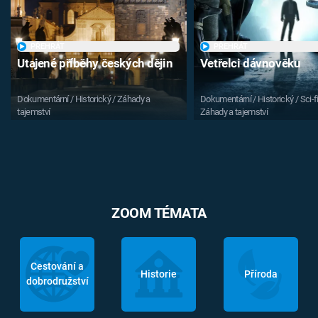
PŘEHRÁT
PŘEHRÁT
Utajené příběhy českých dějin
Vetřelci dávnověku
Dokumentární / Historický / Záhady a
Dokumentární / Historický / Sci-fi
tajemství
Záhady a tajemství
ZOOM TÉMATA
Cestování a
Historie
Příroda
dobrodružství