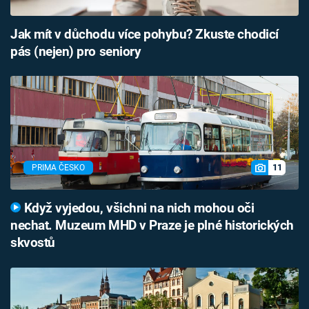
Jak mít v důchodu více pohybu? Zkuste chodicí
pás (nejen) pro seniory
11
PRIMA ČESKO
Když vyjedou, všichni na nich mohou oči
nechat. Muzeum MHD v Praze je plné historických
skvostů