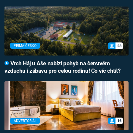
23
PRIMA ČESKO
Vrch Háj u Aše nabízí pohyb na čerstvém
vzduchu i zábavu pro celou rodinu! Co víc chtít?
16
ADVERTORIÁL