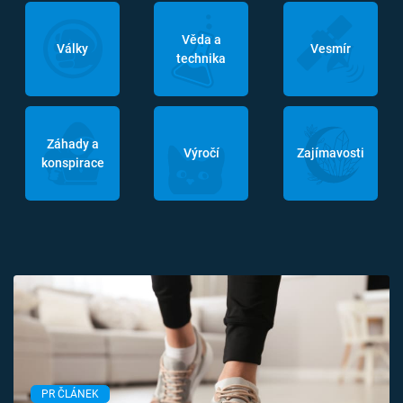
Věda a
Války
Vesmír
technika
Záhady a
Výročí
Zajímavosti
konspirace
PR ČLÁNEK