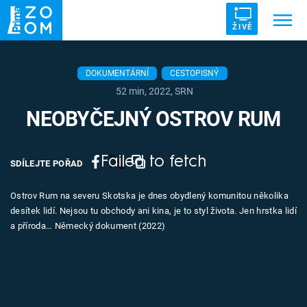
ŽIVĚ
Trendy:
ZRÁDCI
UFO
DRUHÁ SVĚTOVÁ VÁLKA
DOKUMENTÁRNÍ
CESTOPISNÝ
52 min, 2022, SRN
ZÁHADY
VETŘELCI DÁVNOVĚKU
NEOBYČEJNÝ OSTROV RUM
Failed to fetch
SDÍLEJTE POŘAD
Témata
Ostrov Rum na severu Skotska je dnes obydlený komunitou několika
desítek lidí. Nejsou tu obchody ani kina, je to styl života. Jen hrstka lidí
Témata
a příroda… Německý dokument (2022)
Pořady
TV Program