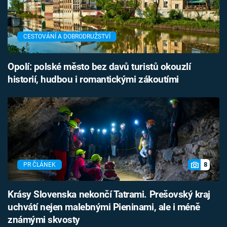
CESTOVÁNÍ A DOBRODRUŽSTVÍ
Opolí: polské město bez davů turistů okouzlí
historií, hudbou i romantickými zákoutími
8
PR ČLÁNEK
Krásy Slovenska nekončí Tatrami. Prešovský kraj
uchvátí nejen malebnými Pieninami, ale i méně
známými skvosty