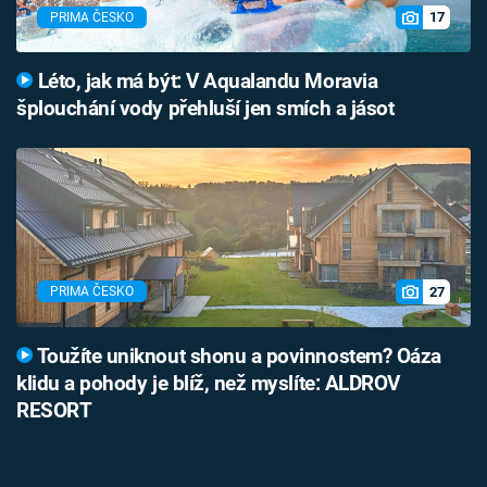
17
PRIMA ČESKO
Léto, jak má být: V Aqualandu Moravia
šplouchání vody přehluší jen smích a jásot
27
PRIMA ČESKO
Toužíte uniknout shonu a povinnostem? Oáza
klidu a pohody je blíž, než myslíte: ALDROV
RESORT