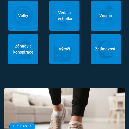
Věda a
Války
Vesmír
technika
Záhady a
Výročí
Zajímavosti
konspirace
PR ČLÁNEK