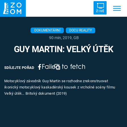
ŽIVĚ
Trendy:
ZRÁDCI
UFO
DRUHÁ SVĚTOVÁ VÁLKA
DOKUMENTÁRNÍ
DOCU REALITY
90 min, 2019, GB
ZÁHADY
VETŘELCI DÁVNOVĚKU
GUY MARTIN: VELKÝ ÚTĚK
Failed to fetch
SDÍLEJTE POŘAD
Témata
Motocyklový závodník Guy Martin se rozhodne zrekonstruovat
ikonický motocyklový kaskadérský kousek z vrcholné scény filmu
Témata
Velký útěk… Britský dokument (2019)
Pořady
TV Program