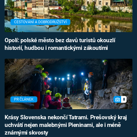
CESTOVÁNÍ A DOBRODRUŽSTVÍ
Opolí: polské město bez davů turistů okouzlí
historií, hudbou i romantickými zákoutími
8
PR ČLÁNEK
Krásy Slovenska nekončí Tatrami. Prešovský kraj
uchvátí nejen malebnými Pieninami, ale i méně
známými skvosty