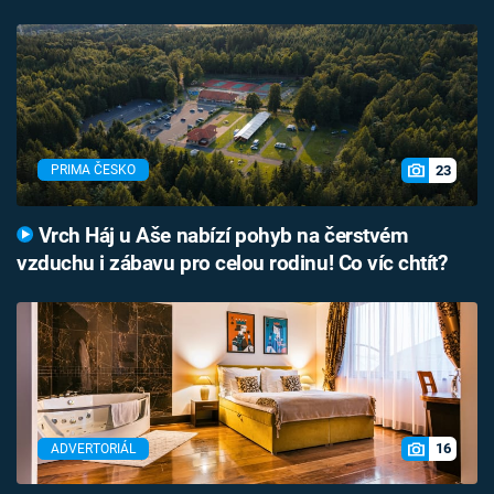
23
PRIMA ČESKO
Vrch Háj u Aše nabízí pohyb na čerstvém
vzduchu i zábavu pro celou rodinu! Co víc chtít?
16
ADVERTORIÁL