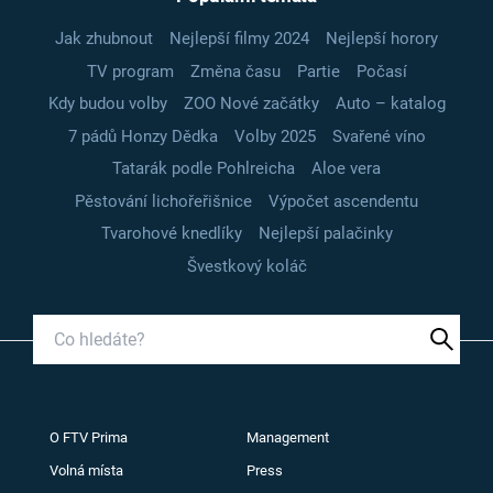
Jak zhubnout
Nejlepší filmy 2024
Nejlepší horory
TV program
Změna času
Partie
Počasí
Kdy budou volby
ZOO Nové začátky
Auto – katalog
7 pádů Honzy Dědka
Volby 2025
Svařené víno
Tatarák podle Pohlreicha
Aloe vera
Pěstování lichořeřišnice
Výpočet ascendentu
Tvarohové knedlíky
Nejlepší palačinky
Švestkový koláč
O FTV Prima
Management
Volná místa
Press