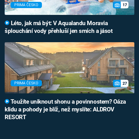
17
PRIMA ČESKO
Léto, jak má být: V Aqualandu Moravia
šplouchání vody přehluší jen smích a jásot
27
PRIMA ČESKO
Toužíte uniknout shonu a povinnostem? Oáza
klidu a pohody je blíž, než myslíte: ALDROV
RESORT