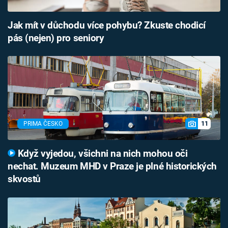
Jak mít v důchodu více pohybu? Zkuste chodicí
pás (nejen) pro seniory
11
PRIMA ČESKO
Když vyjedou, všichni na nich mohou oči
nechat. Muzeum MHD v Praze je plné historických
skvostů