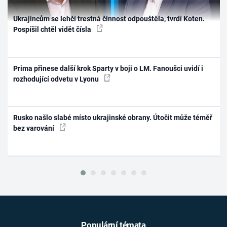
Ukrajincům se lehčí trestná činnost odpouštěla, tvrdí Koten.
Pospíšil chtěl vidět čísla
Prima přinese další krok Sparty v boji o LM. Fanoušci uvidí i
rozhodující odvetu v Lyonu
Rusko našlo slabé místo ukrajinské obrany. Útočit může téměř
bez varování
Populární témata