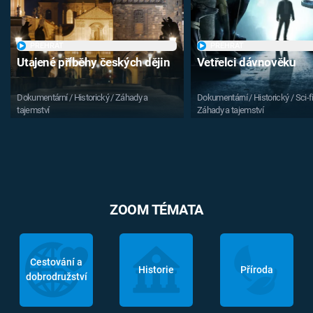
PŘEHRÁT
PŘEHRÁT
Utajené příběhy českých dějin
Vetřelci dávnověku
Dokumentární / Historický / Záhady a
Dokumentární / Historický / Sci-fi
tajemství
Záhady a tajemství
ZOOM TÉMATA
Cestování a
Historie
Příroda
dobrodružství