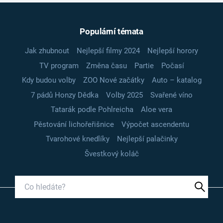
Populární témata
Jak zhubnout
Nejlepší filmy 2024
Nejlepší horory
TV program
Změna času
Partie
Počasí
Kdy budou volby
ZOO Nové začátky
Auto – katalog
7 pádů Honzy Dědka
Volby 2025
Svařené víno
Tatarák podle Pohlreicha
Aloe vera
Pěstování lichořeřišnice
Výpočet ascendentu
Tvarohové knedlíky
Nejlepší palačinky
Švestkový koláč