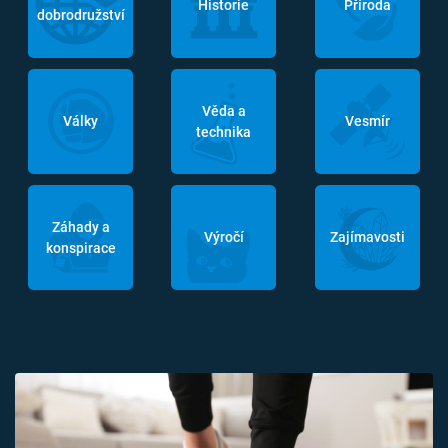
Historie
Příroda
dobrodružství
Věda a
Války
Vesmír
technika
Záhady a
Výročí
Zajímavosti
konspirace