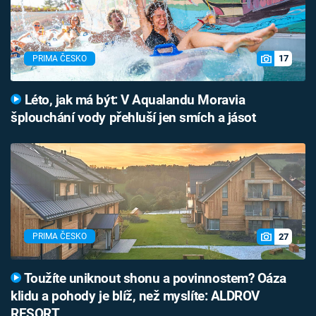
17
PRIMA ČESKO
Léto, jak má být: V Aqualandu Moravia
šplouchání vody přehluší jen smích a jásot
27
PRIMA ČESKO
Toužíte uniknout shonu a povinnostem? Oáza
klidu a pohody je blíž, než myslíte: ALDROV
RESORT