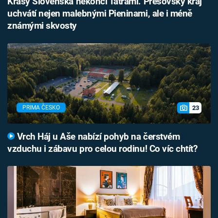
Krásy Slovenska nekončí Tatrami. Prešovský kraj
uchvátí nejen malebnými Pieninami, ale i méně
známými skvosty
23
PRIMA ČESKO
Vrch Háj u Aše nabízí pohyb na čerstvém
vzduchu i zábavu pro celou rodinu! Co víc chtít?