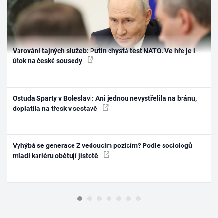
Varování tajných služeb: Putin chystá test NATO. Ve hře je i
útok na české sousedy
Ostuda Sparty v Boleslavi: Ani jednou nevystřelila na bránu,
doplatila na třesk v sestavě
Vyhýbá se generace Z vedoucím pozicím? Podle sociologů
mladí kariéru obětují jistotě