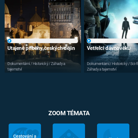
PŘEHRÁT
PŘEHRÁT
Utajené příběhy českých dějin
Vetřelci dávnověku
Dokumentární / Historický / Záhady a
Dokumentární / Historický / Sci-fi
tajemství
Záhady a tajemství
ZOOM TÉMATA
Cestování a