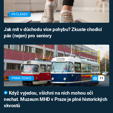
PR ČLÁNEK
Jak mít v důchodu více pohybu? Zkuste chodicí
pás (nejen) pro seniory
11
PRIMA ČESKO
Když vyjedou, všichni na nich mohou oči
nechat. Muzeum MHD v Praze je plné historických
skvostů