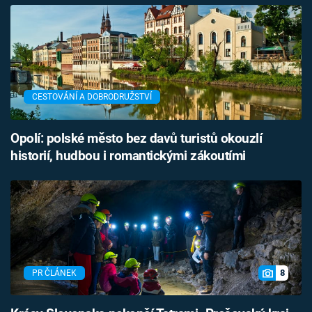
CESTOVÁNÍ A DOBRODRUŽSTVÍ
Opolí: polské město bez davů turistů okouzlí
historií, hudbou i romantickými zákoutími
8
PR ČLÁNEK