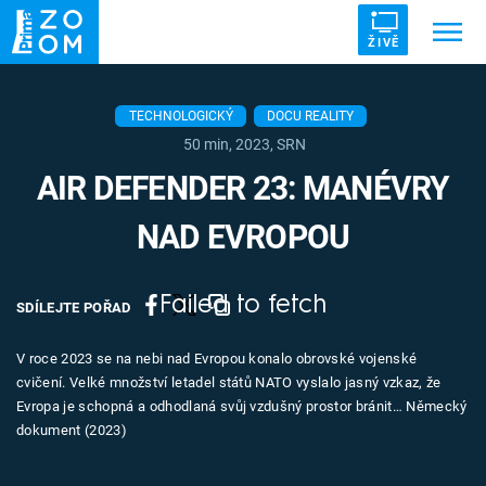
ŽIVĚ
Trendy:
ZRÁDCI
UFO
DRUHÁ SVĚTOVÁ VÁLKA
TECHNOLOGICKÝ
DOCU REALITY
50 min, 2023, SRN
ZÁHADY
VETŘELCI DÁVNOVĚKU
AIR DEFENDER 23: MANÉVRY
NAD EVROPOU
Témata
Failed to fetch
SDÍLEJTE POŘAD
Témata
V roce 2023 se na nebi nad Evropou konalo obrovské vojenské
cvičení. Velké množství letadel států NATO vyslalo jasný vzkaz, že
Pořady
Evropa je schopná a odhodlaná svůj vzdušný prostor bránit… Německý
dokument (2023)
TV Program