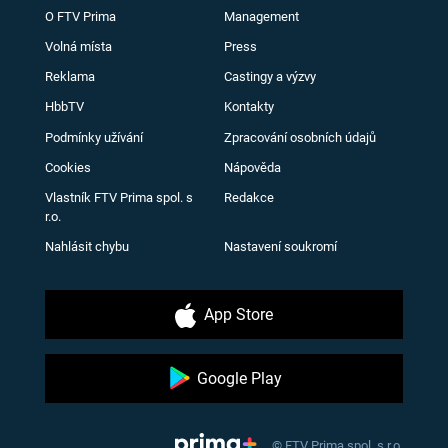
O FTV Prima
Management
Volná místa
Press
Reklama
Castingy a výzvy
HbbTV
Kontakty
Podmínky užívání
Zpracování osobních údajů
Cookies
Nápověda
Vlastník FTV Prima spol. s
Redakce
r.o.
Nahlásit chybu
Nastavení soukromí
App Store
Google Play
© FTV Prima spol. s r.o.