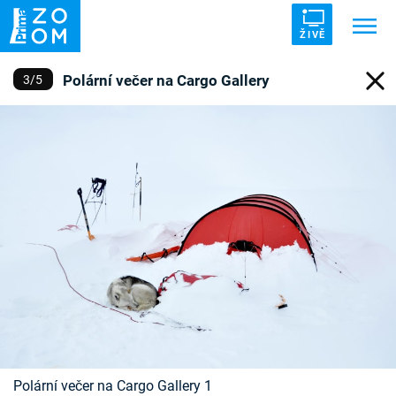
ŽIVĚ
Polární večer na Cargo Gallery
3
/
5
Trendy:
ZRÁDCI
UFO
DRUHÁ SVĚTOVÁ VÁLKA
ZÁHADY
VETŘELCI DÁVNOVĚKU
Témata
Témata
Pořady
TV Program
Polární večer na Cargo Gallery 1