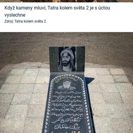
Časopis
Když kameny mluví, Tatra kolem světa 2 je s úctou
vyslechne
Sledujte prima+
Zdroj: Tatra kolem světa 2
Přihlášení
Sledujte nás