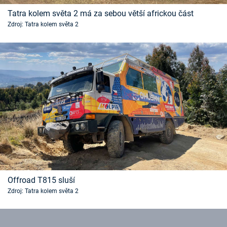
Časopis
Tatra kolem světa 2 má za sebou větší africkou část
Zdroj: Tatra kolem světa 2
Sledujte prima+
Přihlášení
Sledujte nás
Offroad T815 sluší
Zdroj: Tatra kolem světa 2